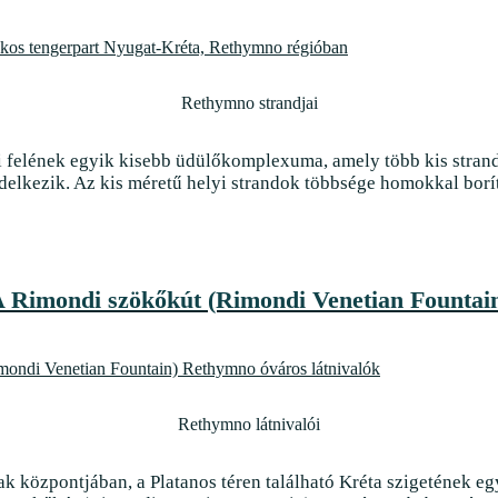
Rethymno látnivalói
 központjában, a Platanos téren található Kréta szigetének eg
 szökőkút (Rimondi Venetian Fountain) egy városnézés során szé
Achlia beach
Lassithi strandjai
s, háborítatlan tengeröble a Líbiai-tenger partvonalán. Az Ach
nak az Európa legdélebbi városaként nevezetes Ierapetra és a