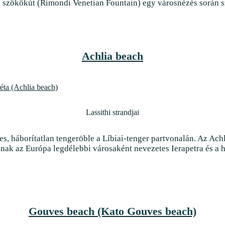
Gouves beach (Kato Gouves beach)
Heraklion strandjai
, Herakliontól húsz kilométerre keletre fekvő Gouves falu stra
kező, lassan mélyülő fürdőhely. Gouves azon kelet-krétai nyar