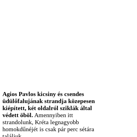
üdülőfalujának strandja közepesen
kiépített, két oldalról sziklák által
védett öböl.
Amennyiben itt
strandolunk, Kréta legnagyobb
homokdűnéjét is csak pár perc sétára
találjuk.
Régió: Nyugat-Kréta, Rethymno régió
Koordináták:
35.103128,24.56531
Így is ismerhetjük: Paralia Agios Pavlos,
görögül Παραλία Άγιος Παύλος
A falucska az egyik legkisebb krétai település:
Agios Pavlos
gyakorlatilag csak néhány
épületből áll a sziget itteni dombjain, néhány kis