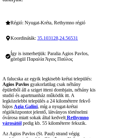
studió és apartmanház működik itt. A
legközelebbi település a 24 kilométerre fekvő
bájos
Agia Galini
, míg a nyugat-krétai
régióközpontot jelentő, látványos történelmi
óvárosa miatt sokak által kedvelt
Rethymno
városától
pedig kb. 55 kilométerre fekszik.
Az Agios Pavlos (St. Paul) strand végig
aszfaltozott úton közelíthető meg Kréta sziget
déli részén kacskaringózó mellékutakon. A
központban fekvő strand mögött egy kis
ingyenes parkoló várja az autóval érkezőket,
lent a parton pedig néhány bérelhető napernyő
és napágy, valamint egy kisebb büfé jelenti a
kiépítettséget.
Az Agios Pavlos beach látképe
A dél-krétai partszakasz fövenye főként
szürkés aprókavicsokkal és homokkal
borított
. A vízbe sétálás alkalmával a kisebb-
nagyobb sziklákkal, és a felszín alatt megbújó
kőpadokkal érdemes azonban vigyázni, sok