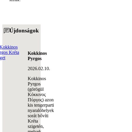
Κόκκινος
Πύργος) azon
kis tengerparti
nyaralóhelyek
sorát bővíti
Kréta
szigetén,
melyek
Heraklion
Kalamaki
beach
2026.02.10.
Az egyik
leghosszabb
és legjobban
kiépített
strand Kréta
sziget déli
részén,