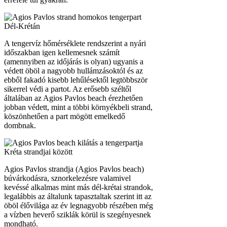
Agios Pavlos strandja (Agios Pavlos beach)
búvárkodásra, sznorkelezésre valamivel
kevéssé alkalmas mint más dél-krétai strandok,
legalábbis az általunk tapasztaltak szerint itt az
öböl élővilága az év legnagyobb részében még
a vízben heverő sziklák körül is szegényesnek
mondható.
Az aprócska krétai falu talán legismertebb és
leginkább egyedi része az innen alig öt perces
sétára található
Agios Pavlos homokdűnéi (St.
Paul’s Sandhills beach)
, mely egy méretes, a
tengerparton emelkedő domb oldalán található,
homokból és kavicsból álló dűneszerű
képződmény. Ez gyakorlatilag Kréta sziget
homokdűnéje, melyet az Afrika felől fújó szelek
alkottak, és tették homokdűneszerűvé az
eredetileg sziklás domboldalakat.
Dél-Kréta közeli strandjai még nyugaton a
jellegzetes szikláiről ismert
Triopetra beach
,