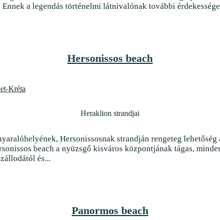
állodától és...
Panormos beach
Rethymno strandjai
 felének egyik kisebb üdülőkomplexuma, amely több kis strand
delkezik. Az kis méretű helyi strandok többsége homokkal boríto
 Rimondi szökőkút (Rimondi Venetian Fountai