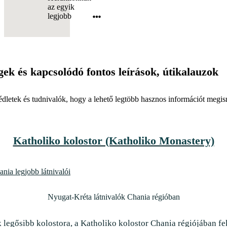
Nyugat-Kréta látnivalók Chania régióban
 legősibb kolostora, a Katholiko kolostor Chania régiójában fe
 Ennek a legendás történelmi látnivalónak további érdekessége,
Hersonissos beach
Heraklion strandjai
nyaralóhelyének, Hersonissosnak strandján rengeteg lehetőség 
rsonissos beach a nyüzsgő kisváros központjának tágas, minden