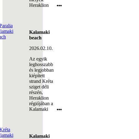
Heraklion
régiójában a
Kalamaki
Kalamaki
2026.02.09.
A kisebb és
nyugodtabb
nyaralóhelyek
közé tartozó
Kalamaki
(Καλαμάκι)
Kréta
szigetének
középső
részén,
Heraklion
régióban