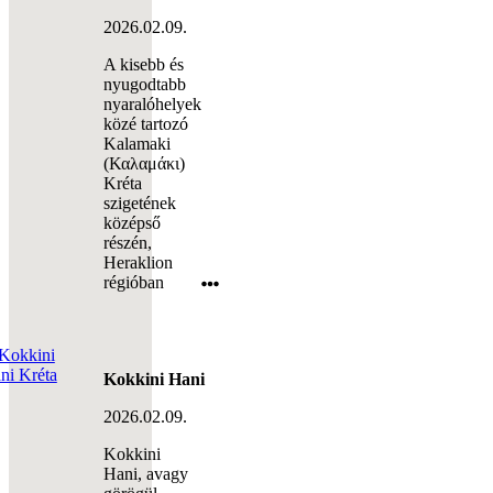
Kokkini Hani
2026.02.09.
Kokkini
Hani, avagy
görögül
Κοκκίνη
Χάνι Kréta
egyik
népszerű
nyaralóhelye,
mely a sziget
fővárosához,
Heraklionhoz
Karteros beach
2026.02.07.
A Karteros