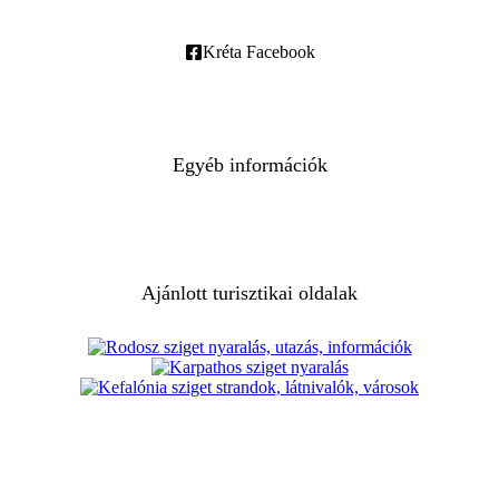
Minden Jog Fenntartva. @2026 Kretasziget.hu
FELHASZNÁLÁSI FELTÉTELEK
ADATVÉDELEM
SÜTI SZABÁLYZAT
IMPRESSZUM