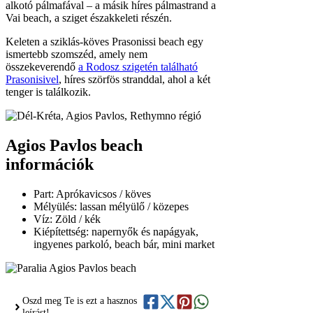
Víz: Zöld / kék
Kiépítettség: napernyők és napágyak,
ingyenes parkoló, beach bár, mini market
Oszd meg Te is ezt a hasznos
leírást!
Újdonságok
Kokkinos
Pyrgos
2026.02.10.
Kokkinos
Pyrgos
(görögül