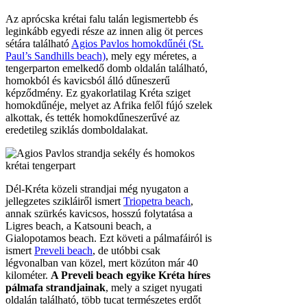
annak szürkés kavicsos, hosszú folytatása a
Ligres beach, a Katsouni beach, a
Gialopotamos beach. Ezt követi a pálmafáiról is
ismert
Preveli beach
, de utóbbi csak
légvonalban van közel, mert közúton már 40
kilométer.
A Preveli beach egyike Kréta híres
pálmafa strandjainak
, mely a sziget nyugati
oldalán található, több tucat természetes erdőt
alkotó pálmafával – a másik híres pálmastrand a
Vai beach, a sziget északkeleti részén.
Keleten a sziklás-köves Prasonissi beach egy
ismertebb szomszéd, amely nem
összekeverendő
a Rodosz szigetén található
Prasonisivel
, híres szörfös stranddal, ahol a két
tenger is találkozik.
Agios Pavlos beach
információk
Part: Aprókavicsos / köves
Mélyülés: lassan mélyülő / közepes