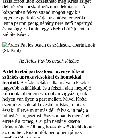
helyen van ilyen a part mellett. Mivel Kréta
ezen része sokkal kevésbé turistás, mint az
északi, illetve mint más déli falvak, itt még a
júliusi és augusztusi főszezonban is mérsékelt
errefelé a tömeg. Csupán néhány kisebb
kirándulóhajó áll meg hosszabb-rövidebb időre
az öbölben, kirándulók pedig nem járnak
errefelé túl gyakran.
A tengervíz hőmérséklete rendszerint a nyári
időszakban igen kellemesnek számít
(amennyiben az időjárás is olyan) ugyanis a
védett öböl a nagyobb hullámzásoktól és az
ebből fakadó kisebb lehűlésektől legtöbbször
sikerrel védi a partot. Az erősebb széltől
általában az Agios Pavlos beach érezhetően
jobban védett, mint a többi környékbeli strand,
köszönhetően a part mögött emelkedő
dombnak.