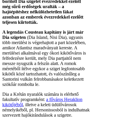
borított Dia szigetet évezredekkel ezelőtt
még sűrű erdőségek uralták – a
hajóépítéshez nélkülözhetetlen fákat
azonban az emberek évezredekkel ezelőtt
teljesen kiirtották.
A legendás Cousteau kapitány is járt már
Dia szigeten
(Dia Island, Nisi Dia), ugyanis
több merülést is végrehajtott a part közelében,
amikor Atlantisz maradványait kereste. A
merülései alkalmával egy ókori kikötőváros is
felfedezésre került, mely Dia partjaitól nem
messze nyugszik a felszín alatt. A romok
méretéből ítélve egykor a sziget legfontosabb
kikötői közé tartozhatott, és valószínűleg a
Santorini vulkán felrobbanásakor keletkezett
szökőár rombolta le.
Dia a Krétán nyaralók számára is elérhető
fakultatív programként:
a főváros Heraklion
kikötőjéből
, illetve a keleti üdülővárosok
némelyikéből, pl. Hersonissosból is indulhatnak
szervezett hajókirándulások a szigetre.