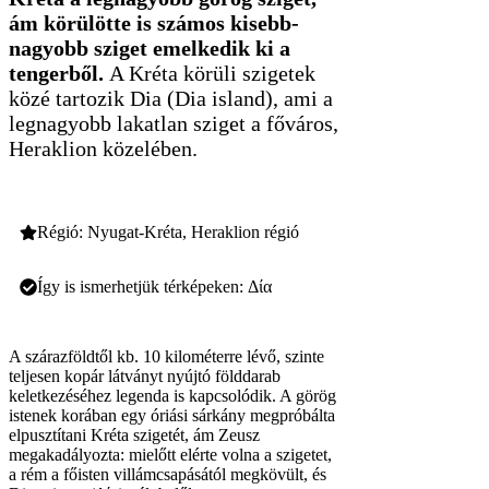
ám körülötte is számos kisebb-
nagyobb sziget emelkedik ki a
tengerből.
A Kréta körüli szigetek
közé tartozik Dia (Dia island), ami a
legnagyobb lakatlan sziget a főváros,
Heraklion közelében.
Régió: Nyugat-Kréta, Heraklion régió
Így is ismerhetjük térképeken: Δία
A szárazföldtől kb. 10 kilométerre lévő, szinte
teljesen kopár látványt nyújtó földdarab
keletkezéséhez legenda is kapcsolódik. A görög
istenek korában egy óriási sárkány megpróbálta
elpusztítani Kréta szigetét, ám Zeusz
megakadályozta: mielőtt elérte volna a szigetet,
a rém a főisten villámcsapásától megkövült, és