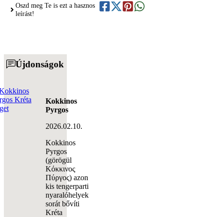
Oszd meg Te is ezt a hasznos
leírást!
Újdonságok
Kokkinos
Pyrgos
2026.02.10.
Kokkinos
Pyrgos
(görögül
Κόκκινος
Πύργος) azon
kis tengerparti
nyaralóhelyek
sorát bővíti
Kréta