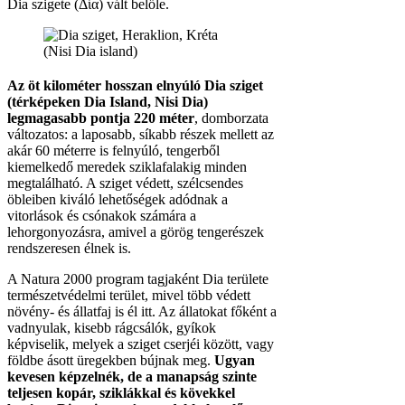
Dia szigete (Δία) vált belőle.
Az öt kilométer hosszan elnyúló Dia sziget
(térképeken Dia Island, Nisi Dia)
legmagasabb pontja 220 méter
, domborzata
változatos: a laposabb, síkabb részek mellett az
akár 60 méterre is felnyúló, tengerből
kiemelkedő meredek sziklafalakig minden
megtalálható. A sziget védett, szélcsendes
öbleiben kiváló lehetőségek adódnak a
vitorlások és csónakok számára a
lehorgonyozásra, amivel a görög tengerészek
rendszeresen élnek is.
A Natura 2000 program tagjaként Dia területe
természetvédelmi terület, mivel több védett
növény- és állatfaj is él itt. Az állatokat főként a
vadnyulak, kisebb rágcsálók, gyíkok
képviselik, melyek a sziget cserjéi között, vagy
földbe ásott üregekben bújnak meg.
Ugyan
kevesen képzelnék, de a manapság szinte
teljesen kopár, sziklákkal és kövekkel