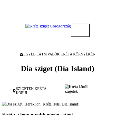
Kilépés
a
tartalomba
EGYÉB LÁTNIVALÓK KRÉTA KÖRNYÉKÉN
Dia sziget (Dia Island)
SZIGETEK KRÉTA
KÖRÜL
Kréta a legnagyobb görög sziget,