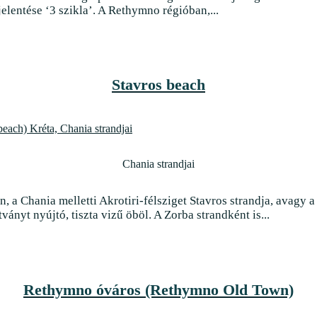
jelentése ‘3 szikla’. A Rethymno régióban,...
Stavros beach
Chania strandjai
n, a Chania melletti Akrotiri-félsziget Stavros strandja, avagy 
tványt nyújtó, tiszta vizű öböl. A Zorba strandként is...
Rethymno óváros (Rethymno Old Town)