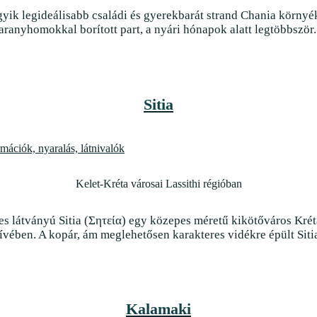
gyik legideálisabb családi és gyerekbarát strand Chania körny
aranyhomokkal borított part, a nyári hónapok alatt legtöbbször..
Sitia
Kelet-Kréta városai Lassithi régióban
etes látványú Sitia (Σητεία) egy közepes méretű kikötőváros Kré
zívében. A kopár, ám meglehetősen karakteres vidékre épült Sitia
Kalamaki