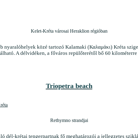
Kelet-Kréta városai Heraklion régióban
b nyaralóhelyek közé tartozó Kalamaki (Καλαμάκι) Kréta szige
álható. A délvidéken, a főváros repülőterétől bő 60 kilométerre 
Triopetra beach
Rethymno strandjai
ó dél-krétai tengerpartnak fő meghatározói a jellegzetes sziklá