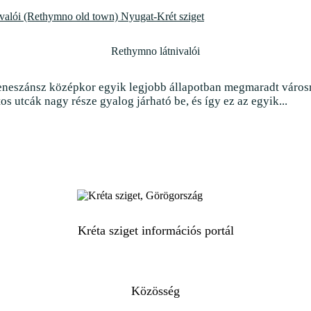
Rethymno látnivalói
eneszánsz középkor egyik legjobb állapotban megmaradt város
s utcák nagy része gyalog járható be, és így ez az egyik...
Kréta sziget információs portál
Közösség