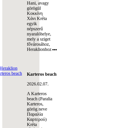
Hani, avagy
görögül
Κοκκίνη
Χάνι Kréta
egyik
népszerű
nyaralóhelye,
mely a sziget
fővárosához,
Heraklionhoz
Karteros beach
2026.02.07.
A Karteros
beach (Paralia
Karteros,
görög neve
Παραλία
Καρτερού)
Kréta