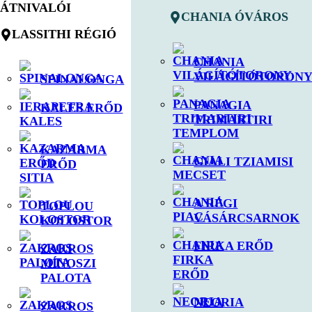
ÁTNIVALÓI
CHANIA ÓVÁROS
LASSITHI RÉGIÓ
CHANIA
VILÁGÍTÓTORON
SPINALONGA
PANAGIA
KALES ERŐD
TRIMARTIRI
KAZARMA
GIALI TZIAMISI
ERŐD
A RÉGI
TOPLOU
VÁSÁRCSARNOK
KOLOSTOR
FIRKA ERŐD
ZAKROS
MÍNOSZI
PALOTA
NEORIA
ZAKROS