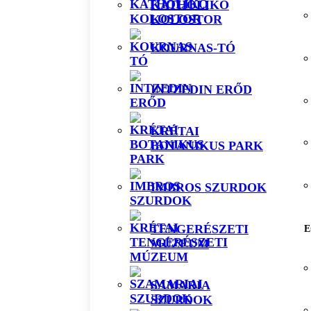
KATHOLIKO
KOLOSTOR
KOURNAS-TÓ
INTZEDIN ERŐD
KRÉTAI
BOTANIKUS PARK
IMBROS SZURDOK
TENGERÉSZETI
E
MÚZEUM
SAMARIA
SZURDOK