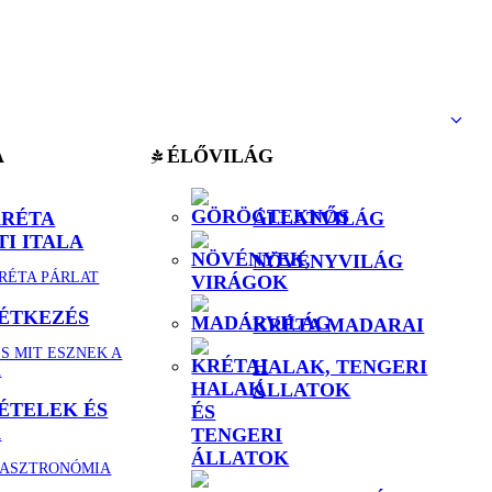
A
ÉLŐVILÁG
KRÉTA
ÁLLATVILÁG
I ITALA
NÖVÉNYVILÁG
KRÉTA PÁRLAT
 ÉTKEZÉS
KRÉTA MADARAI
S MIT ESZNEK A
HALAK, TENGERI
K
ÁLLATOK
ÉTELEK ÉS
K
GASZTRONÓMIA