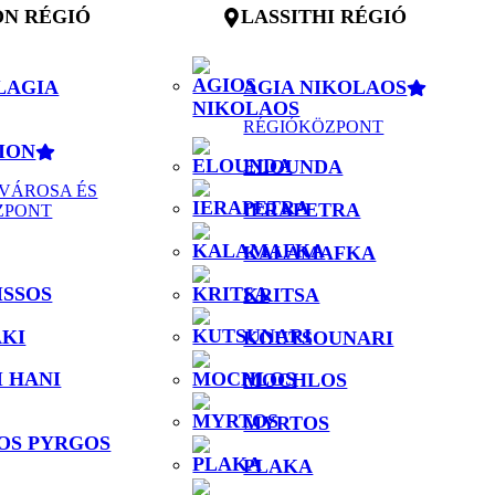
N RÉGIÓ
LASSITHI RÉGIÓ
LAGIA
AGIA NIKOLAOS
RÉGIÓKÖZPONT
ION
ELOUNDA
VÁROSA ÉS
IERAPETRA
ZPONT
KALAMAFKA
ISSOS
KRITSA
KI
KOUTSOUNARI
 HANI
MOCHLOS
MYRTOS
OS PYRGOS
PLAKA