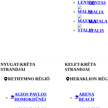
LENTAS
MALIA
MATALA
STALIS
NYUGAT-KRÉTA
KELET-KRÉTA
STRANDJAI
STRANDJAI
RETHYMNO RÉGIÓ
HERAKLION RÉG
AGIOS PAVLOS
ARENA
HOMOKDŰNÉI
BEACH