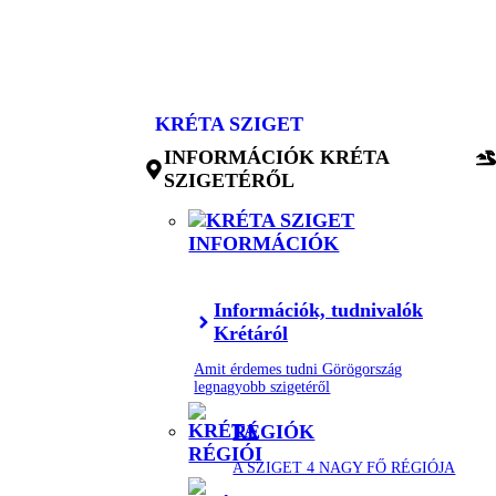
Kilépés
a
tartalomba
KRÉTA SZIGET
INFORMÁCIÓK KRÉTA
SZIGETÉRŐL
Információk, tudnivalók
Krétáról
Amit érdemes tudni Görögország
legnagyobb szigetéről
RÉGIÓK
A SZIGET 4 NAGY FŐ RÉGIÓJA