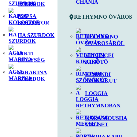
SZURDOK
KAPSA
RETHYMNO ÓVÁROS
KOLOSTOR
HA SZURDOK
RETHYMNO
ÓVÁROSÁRÓL
DIKTI
VELENCEI
HEGYSÉG
KIKÖTŐ
SARAKINA
RIMONDI
SZURDOK
SZÖKŐKÚT
LOGGIA
KARA MOUSHA
MECSET
GUORA KAPU