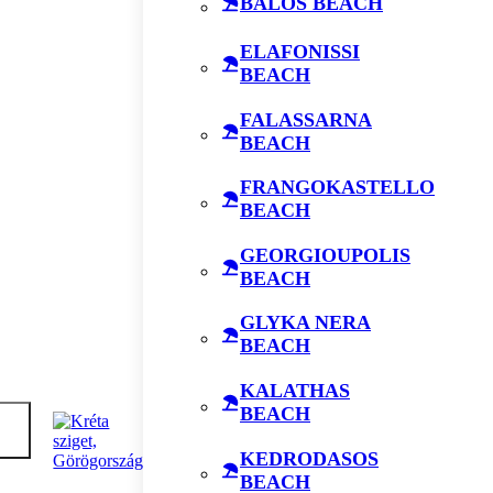
BALOS BEACH
ELAFONISSI
BEACH
FALASSARNA
BEACH
FRANGOKASTELLO
BEACH
GEORGIOUPOLIS
BEACH
GLYKA NERA
BEACH
KALATHAS
BEACH
KEDRODASOS
BEACH