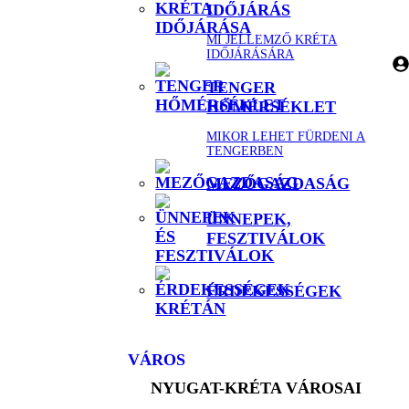
IDŐJÁRÁS
MI JELLEMZŐ KRÉTA
IDŐJÁRÁSÁRA
TENGER
HŐMÉRSÉKLET
MIKOR LEHET FÜRDENI A
TENGERBEN
MEZŐGAZDASÁG
ÜNNEPEK,
FESZTIVÁLOK
ÉRDEKESSÉGEK
VÁROS
NYUGAT-KRÉTA VÁROSAI