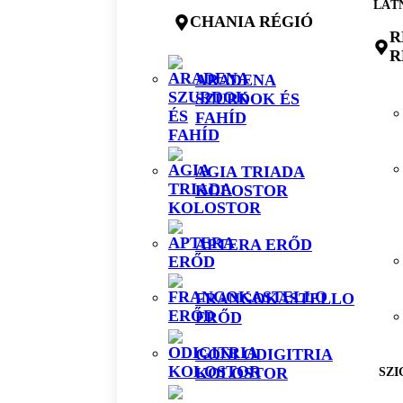
LÁT
CHANIA RÉGIÓ
R
R
ARADENA
SZURDOK ÉS
FAHÍD
AGIA TRIADA
KOLOSTOR
APTERA ERŐD
FRANGOKASTELLO
ERŐD
GONI ODIGITRIA
KOLOSTOR
SZI