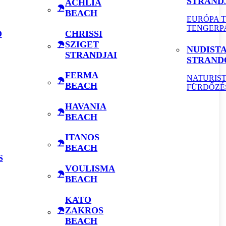
STRAND
ACHLIA
BEACH
EURÓPA 
TENGERP
O
CHRISSI
SZIGET
NUDIST
STRANDJAI
STRAND
FERMA
NATURIS
BEACH
FÜRDŐZÉ
HAVANIA
BEACH
ITANOS
BEACH
S
VOULISMA
BEACH
KATO
ZAKROS
BEACH