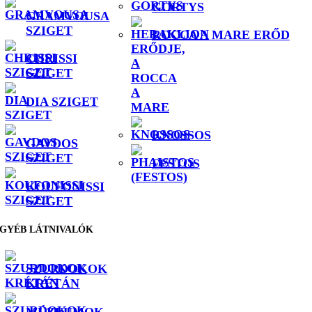
GORTYS
GRAMVOUSA
SZIGET
ROCCA A MARE ERŐD
CHRISSI
SZIGET
DIA SZIGET
KNOSSOS
GAVDOS
SZIGET
FESTOS
KOUFONISSI
SZIGET
GYÉB LÁTNIVALÓK
SZURDOKOK
KRÉTÁN
MÚZEUMOK