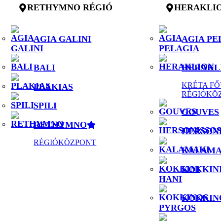
RETHYMNO RÉGIÓ
HERAKLIO
AGIA GALINI
AGIA PE
BALI
HERAKL
KRÉTA FŐ
PLAKIAS
RÉGIÓKÖ
SPILI
GOUVES
RETHYMNO
HERSON
RÉGIÓKÖZPONT
KALAMA
KOKKINI
KOKKIN