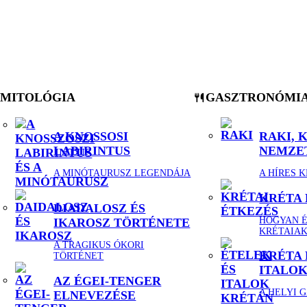
MITOLÓGIA
GASZTRONÓMI
A KNOSSOSI
RAKI, 
LABIRINTUS
NEMZET
A MINÓTAURUSZ LEGENDÁJA
A HÍRES 
KRÉTA
DIADALOSZ ÉS
HOGYAN É
IKAROSZ TÖRTÉNETE
KRÉTAIA
A TRAGIKUS ÓKORI
KRÉTA 
TÖRTÉNET
ITALO
AZ ÉGEI-TENGER
A HELYI 
ELNEVEZÉSE