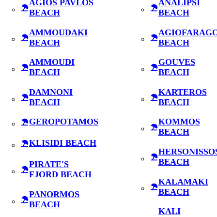
AGIOS PAVLOS
ANALIPSI
BEACH
BEACH
AMMOUDAKI
AGIOFARAG
BEACH
BEACH
AMMOUDI
GOUVES
BEACH
BEACH
DAMNONI
KARTEROS
BEACH
BEACH
GEROPOTAMOS
KOMMOS
BEACH
KLISIDI BEACH
HERSONISSO
BEACH
PIRATE'S
FJORD BEACH
KALAMAKI
BEACH
PANORMOS
BEACH
KALI