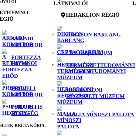
NIVALÓI
LÁTNIVALÓI
L
ETHYMNO
HERAKLION RÉGIÓ
ÉGIÓ
DIKTEON BARLANG
ARKADI
KOLOSTOR
CRETAQUARIUM
FORTEZZA
ERŐD
TERMÉSZETTUDOMÁNYI
MÚZEUM
PREVELI
HERAKLIONI
KOLOSTOR
RÉGÉSZETI MÚZEUM
PSILORITIS
HEGYSÉG
MALIA MÍNOSZI PALOTA
GETEK KRÉTA KÖRÜL