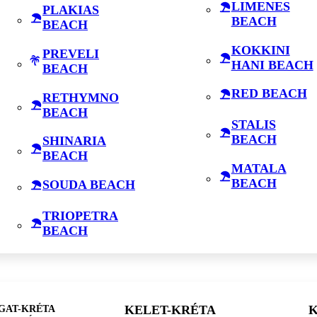
LIMENES
PLAKIAS
BEACH
BEACH
KOKKINI
PREVELI
HANI BEACH
BEACH
RED BEACH
RETHYMNO
BEACH
STALIS
BEACH
SHINARIA
BEACH
MATALA
BEACH
SOUDA BEACH
TRIOPETRA
BEACH
GAT-KRÉTA
KELET-KRÉTA