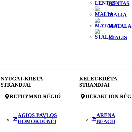
LENTAS
MALIA
MATALA
STALIS
NYUGAT-KRÉTA
KELET-KRÉTA
STRANDJAI
STRANDJAI
RETHYMNO RÉGIÓ
HERAKLION RÉG
AGIOS PAVLOS
ARENA
HOMOKDŰNÉI
BEACH