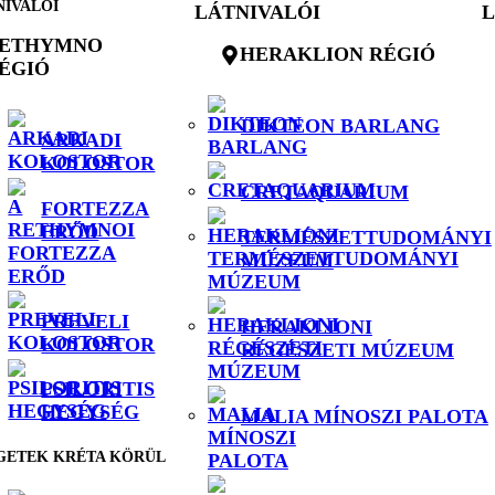
NIVALÓI
LÁTNIVALÓI
L
ETHYMNO
HERAKLION RÉGIÓ
ÉGIÓ
DIKTEON BARLANG
ARKADI
KOLOSTOR
CRETAQUARIUM
FORTEZZA
ERŐD
TERMÉSZETTUDOMÁNYI
MÚZEUM
PREVELI
HERAKLIONI
KOLOSTOR
RÉGÉSZETI MÚZEUM
PSILORITIS
HEGYSÉG
MALIA MÍNOSZI PALOTA
GETEK KRÉTA KÖRÜL