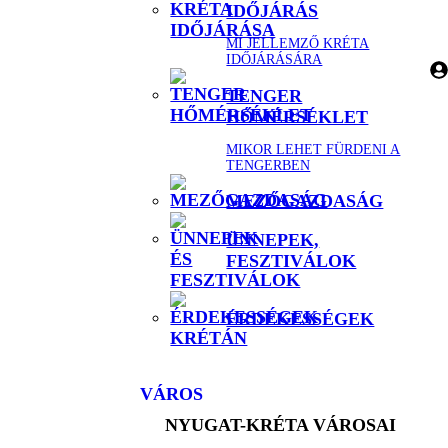
IDŐJÁRÁS
MI JELLEMZŐ KRÉTA
IDŐJÁRÁSÁRA
TENGER
HŐMÉRSÉKLET
MIKOR LEHET FÜRDENI A
TENGERBEN
MEZŐGAZDASÁG
ÜNNEPEK,
FESZTIVÁLOK
ÉRDEKESSÉGEK
VÁROS
NYUGAT-KRÉTA VÁROSAI