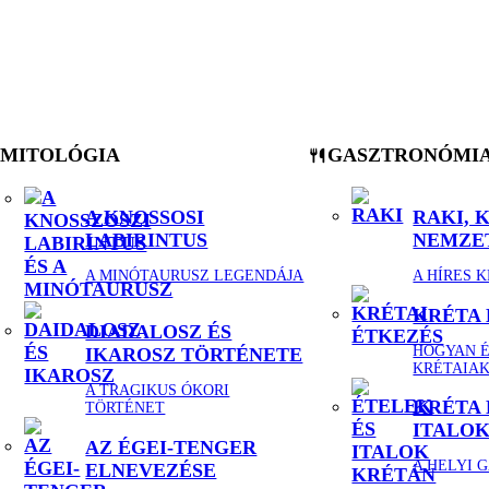
MITOLÓGIA
GASZTRONÓMI
A KNOSSOSI
RAKI, 
LABIRINTUS
NEMZET
A MINÓTAURUSZ LEGENDÁJA
A HÍRES 
KRÉTA
DIADALOSZ ÉS
HOGYAN É
IKAROSZ TÖRTÉNETE
KRÉTAIA
A TRAGIKUS ÓKORI
KRÉTA 
TÖRTÉNET
ITALO
AZ ÉGEI-TENGER
A HELYI 
ELNEVEZÉSE