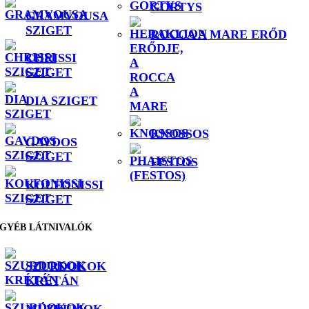
GORTYS
GRAMVOUSA
SZIGET
ROCCA A MARE ERŐD
CHRISSI
SZIGET
DIA SZIGET
KNOSSOS
GAVDOS
SZIGET
FESTOS
KOUFONISSI
SZIGET
GYÉB LÁTNIVALÓK
SZURDOKOK
KRÉTÁN
MÚZEUMOK