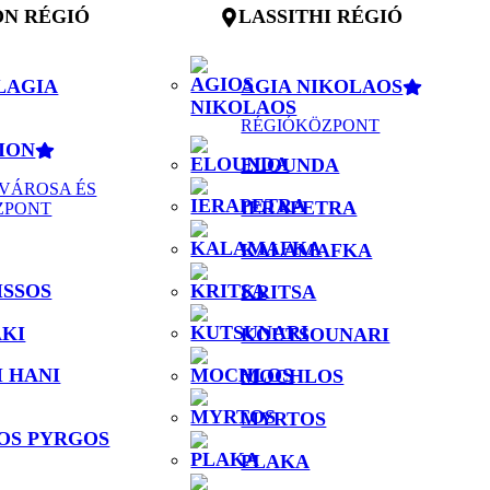
N RÉGIÓ
LASSITHI RÉGIÓ
LAGIA
AGIA NIKOLAOS
RÉGIÓKÖZPONT
ION
ELOUNDA
VÁROSA ÉS
IERAPETRA
ZPONT
KALAMAFKA
ISSOS
KRITSA
KI
KOUTSOUNARI
 HANI
MOCHLOS
MYRTOS
OS PYRGOS
PLAKA