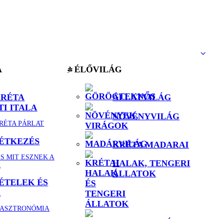
A
ÉLŐVILÁG
KRÉTA
ÁLLATVILÁG
I ITALA
NÖVÉNYVILÁG
KRÉTA PÁRLAT
 ÉTKEZÉS
KRÉTA MADARAI
S MIT ESZNEK A
HALAK, TENGERI
K
ÁLLATOK
ÉTELEK ÉS
K
GASZTRONÓMIA