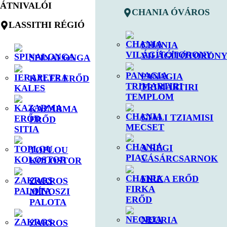
ÁTNIVALÓI
CHANIA ÓVÁROS
LASSITHI RÉGIÓ
CHANIA
VILÁGÍTÓTORON
SPINALONGA
PANAGIA
KALES ERŐD
TRIMARTIRI
KAZARMA
GIALI TZIAMISI
ERŐD
A RÉGI
TOPLOU
VÁSÁRCSARNOK
KOLOSTOR
FIRKA ERŐD
ZAKROS
MÍNOSZI
PALOTA
NEORIA
ZAKROS