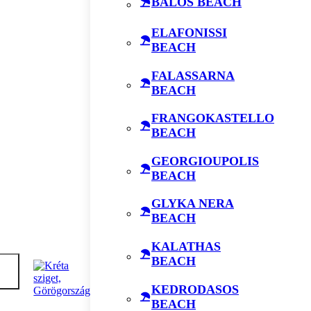
BALOS BEACH
ELAFONISSI
BEACH
FALASSARNA
BEACH
FRANGOKASTELLO
BEACH
GEORGIOUPOLIS
BEACH
GLYKA NERA
BEACH
KALATHAS
BEACH
KEDRODASOS
BEACH