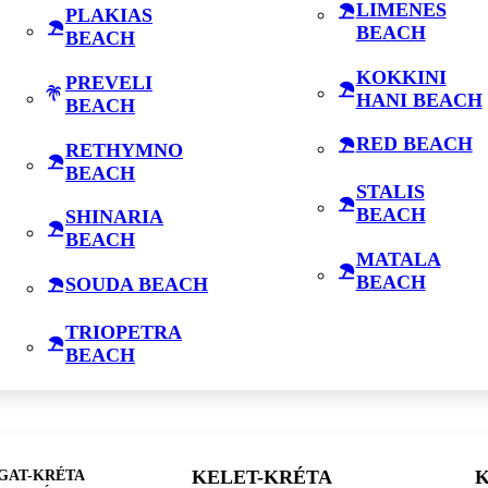
LIMENES
PLAKIAS
BEACH
BEACH
KOKKINI
PREVELI
HANI BEACH
BEACH
RED BEACH
RETHYMNO
BEACH
STALIS
BEACH
SHINARIA
BEACH
MATALA
BEACH
SOUDA BEACH
TRIOPETRA
BEACH
GAT-KRÉTA
KELET-KRÉTA