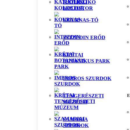
KATHOLIKO
KOLOSTOR
KOURNAS-TÓ
INTZEDIN ERŐD
KRÉTAI
BOTANIKUS PARK
IMBROS SZURDOK
TENGERÉSZETI
E
MÚZEUM
SAMARIA
SZURDOK