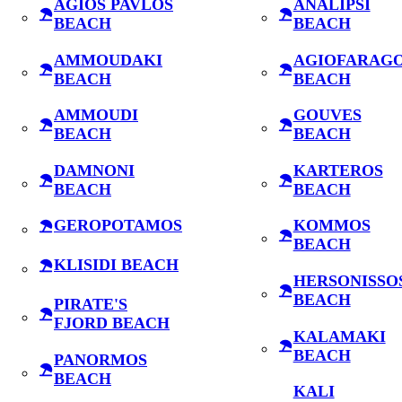
AGIOS PAVLOS
ANALIPSI
BEACH
BEACH
AMMOUDAKI
AGIOFARAG
BEACH
BEACH
AMMOUDI
GOUVES
BEACH
BEACH
DAMNONI
KARTEROS
BEACH
BEACH
GEROPOTAMOS
KOMMOS
BEACH
KLISIDI BEACH
HERSONISSO
BEACH
PIRATE'S
FJORD BEACH
KALAMAKI
BEACH
PANORMOS
BEACH
KALI