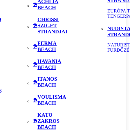
STRAND
ACHLIA
BEACH
EURÓPA 
TENGERP
O
CHRISSI
SZIGET
NUDIST
STRANDJAI
STRAND
FERMA
NATURIS
BEACH
FÜRDŐZÉ
HAVANIA
BEACH
ITANOS
BEACH
S
VOULISMA
BEACH
KATO
ZAKROS
BEACH