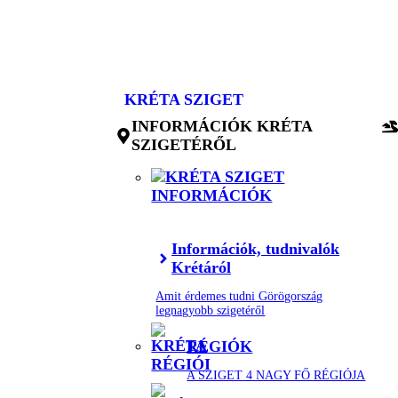
Kilépés
a
tartalomba
KRÉTA SZIGET
INFORMÁCIÓK KRÉTA
SZIGETÉRŐL
Információk, tudnivalók
Krétáról
Amit érdemes tudni Görögország
legnagyobb szigetéről
RÉGIÓK
A SZIGET 4 NAGY FŐ RÉGIÓJA