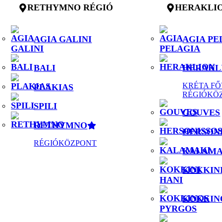
RETHYMNO RÉGIÓ
HERAKLIO
AGIA GALINI
AGIA PE
BALI
HERAKL
KRÉTA FŐ
PLAKIAS
RÉGIÓKÖ
SPILI
GOUVES
RETHYMNO
HERSON
RÉGIÓKÖZPONT
KALAMA
KOKKINI
KOKKIN