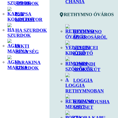
SZURDOK
KAPSA
RETHYMNO ÓVÁROS
KOLOSTOR
HA SZURDOK
RETHYMNO
ÓVÁROSÁRÓL
DIKTI
VELENCEI
HEGYSÉG
KIKÖTŐ
SARAKINA
RIMONDI
SZURDOK
SZÖKŐKÚT
LOGGIA
KARA MOUSHA
MECSET
GUORA KAPU