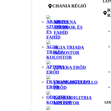
LÁT
CHANIA RÉGIÓ
R
R
ARADENA
SZURDOK ÉS
FAHÍD
AGIA TRIADA
KOLOSTOR
APTERA ERŐD
FRANGOKASTELLO
ERŐD
GONI ODIGITRIA
KOLOSTOR
SZI