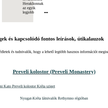
Heraklionnak
az egyik
legjobb
gek
és kapcsolódó fontos leírások, útikalauzok
dletek és tudnivalók, hogy a lehető legtöbb hasznos információt megis
Preveli kolostor (Preveli Monastery)
Nyugat-Kréta látnivalók Rethymno régióban