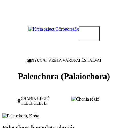
Kilépés
a
tartalomba
NYUGAT-KRÉTA VÁROSAI ÉS FALVAI
Paleochora (Palaiochora)
CHANIA RÉGIÓ
TELEPÜLÉSEI
Paleochora hangulata alapján