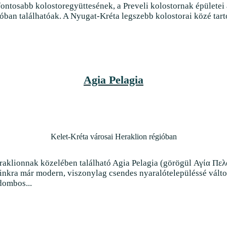
fontosabb kolostoregyüttesének, a Preveli kolostornak épületei 
ban találhatóak. A Nyugat-Kréta legszebb kolostorai közé tart
Agia Pelagia
Kelet-Kréta városai Heraklion régióban
raklionnak közelében található Agia Pelagia (görögül Αγία Πελ
inkra már modern, viszonylag csendes nyaralótelepüléssé válto
dombos...