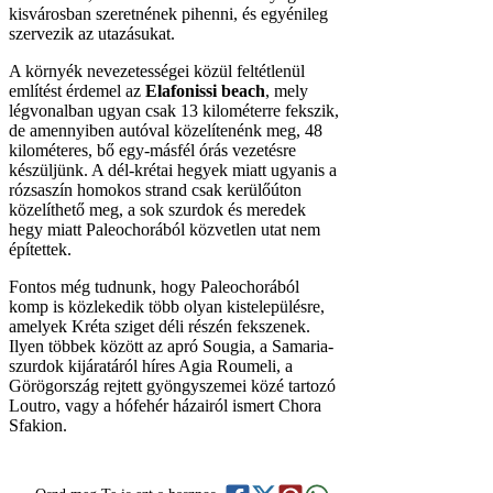
kisvárosban szeretnének pihenni, és egyénileg
szervezik az utazásukat.
A környék nevezetességei közül feltétlenül
említést érdemel az
Elafonissi beach
, mely
légvonalban ugyan csak 13 kilométerre fekszik,
de amennyiben autóval közelítenénk meg, 48
kilométeres, bő egy-másfél órás vezetésre
készüljünk. A dél-krétai hegyek miatt ugyanis a
rózsaszín homokos strand csak kerülőúton
közelíthető meg, a sok szurdok és meredek
hegy miatt Paleochorából közvetlen utat nem
építettek.
Fontos még tudnunk, hogy Paleochorából
komp is közlekedik több olyan kistelepülésre,
amelyek Kréta sziget déli részén fekszenek.
Ilyen többek között az apró Sougia, a Samaria-
szurdok kijáratáról híres Agia Roumeli, a
Görögország rejtett gyöngyszemei közé tartozó
Loutro, vagy a hófehér házairól ismert Chora
Sfakion.