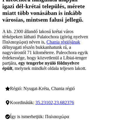
igazi dél-krétai település, mérete
miatt több vonásában is inkább
városias, mintsem falusi jellegű.
A kb. 2300 állandó lakosú krétai város
térképeken látható Palaiochora (görög nyelven
Παλαιοχώρα) néven is,
Chania régiójának
délnyugati részén bukkanhatunk rá, a
nagyvárostól 71 kilométerre. Paleochora egyik
érdekessége, hogy közvetlenül a Líbiai-tenger
partjára,
egy tengerbe nyúló földnyelvre
épült
, melynek mindkét oldala teljesen lakott.
Régió: Nyugat-Kréta, Chania régió
Koordináták:
35.23102,23.682376
Így is ismerhetjük: Παλαιοχώρα