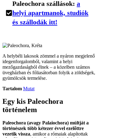
Paleochora szállások:
a
helyi apartmanok, studiók
és szállodák itt!
A helybéli lakosok zömmel a nyáron megjelenő
idegenforgalomból, valamint a helyi
mezőgazdaságból élnek – a közelben számos
üvegházban és fóliasátorban folyik a zöldségek,
gyümölcsök termelése.
Tartalom
Mutat
Egy kis Paleochora
történelem
Paleochora (avagy Palaiochora) múltját a
történészek több kétezer évvel ezelőttre
vezetik vissza
, amikor a rómaiak alapítottak