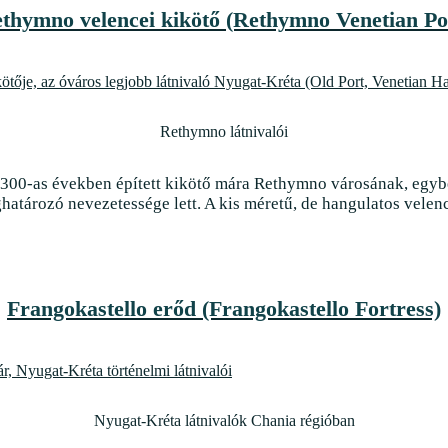
thymno velencei kikötő (Rethymno Venetian Po
Rethymno látnivalói
 1300-as években épített kikötő mára Rethymno városának, egy
atározó nevezetessége lett. A kis méretű, de hangulatos velence
Frangokastello erőd (Frangokastello Fortress)
Nyugat-Kréta látnivalók Chania régióban