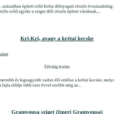
4. században épített erőd Kréta délnyugati részén évszázadoki
ello erőd egyike a sziget déli részén épített váraknak,...
Kri-Kri, avagy a krétai kecske
Élővilág Krétán
smertebb és legnagyobb vadon élő emlőse a krétai kecske, mely
 fajta elődje több ezer évvel ezelőtt még az...
Gramvousa sziget (Imeri Gramvousa)