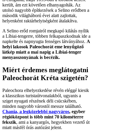
került, ám ezt követően elhanyagolták. Az
utolsó nagyobb építkezések a Selino erődben a
második világháború évei alatt zajlottak,
helyenként raktárhelyiségként átalakítva.
A Selino erőd romjairól megkapó kilátás nyílik
a Líbiai-tengerre, többen felkapaszkodnak ide a
napkelte és napnyugta fenséges látványához.
A
helyi lakosok Paleochorát eme lenyűgöző
látkép miatt a mai napig a Líbiai-tenger
menyasszonyának is becézik.
Miért érdemes meglátogatni
Paleochorát Kréta szigetén?
Paleochora elhelyezkedése révén eléggé kiesik
a klasszikus turistaútvonalakból, ugyanis a
sziget nyugati részének déli csücskében,
minden nagyobb várostól messze található.
Chania, a legközelebbi nagyváros
, egyber
régióközpont is több mint 70 kilométerre
fekszik
, ami a kanyargós, hegyekben vezető út
miatt másfél órás autózást jelent.