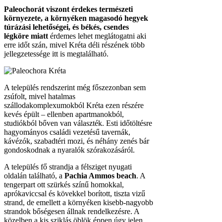
Paleochorát viszont érdekes természeti
környezete, a környéken magasodó hegyek
túrázási lehetőségei, és békés, csendes
légköre miatt
érdemes lehet meglátogatni aki
erre időt szán, mivel Kréta déli részének több
jellegzetessége itt is megtalálható.
A település rendszerint még főszezonban sem
zsúfolt, mivel hatalmas
szállodakomplexumokból Kréta ezen részére
kevés épült – ellenben apartmanokból,
studiókból bőven van választék. Esti időtöltésre
hagyományos családi vezetésű tavernák,
kávézók, szabadtéri mozi, és néhány zenés bár
gondoskodnak a nyaralók szórakozásáról.
A település fő strandja a félsziget nyugati
oldalán található, a
Pachia Ammos beach
. A
tengerpart ott szürkés színű homokkal,
aprókaviccsal és kövekkel borított, tiszta vizű
strand, de emellett a környéken kisebb-nagyobb
strandok bőségesen állnak rendelkezésre. A
közelben a kis sziklás öblök éppen úgy jelen