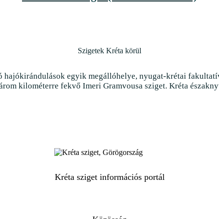
Szigetek Kréta körül
ó hajókirándulások egyik megállóhelye, nyugat-krétai fakultat
 három kilométerre fekvő Imeri Gramvousa sziget. Kréta északnyug
Kréta sziget információs portál