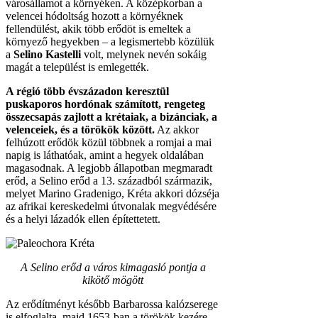
városállamot a környéken. A középkorban a
velencei hódoltság hozott a környéknek
fellendülést, akik több erődöt is emeltek a
környező hegyekben – a legismertebb közülük
a
Selino Kastelli
volt, melynek nevén sokáig
magát a települést is emlegették.
A régió több évszázadon keresztül
puskaporos hordónak számított, rengeteg
összecsapás zajlott a krétaiak, a bizánciak, a
velenceiek, és a törökök között.
Az akkor
felhúzott erődök közül többnek a romjai a mai
napig is láthatóak, amint a hegyek oldalában
magasodnak. A legjobb állapotban megmaradt
erőd, a Selino erőd a 13. századból származik,
melyet Marino Gradenigo, Kréta akkori dózséja
az afrikai kereskedelmi útvonalak megvédésére
és a helyi lázadók ellen építettetett.
A Selino erőd a város kimagasló pontja a
kikötő mögött
Az erődítményt később Barbarossa kalózserege
is elfoglalta, majd 1653-ban a törökök kezére