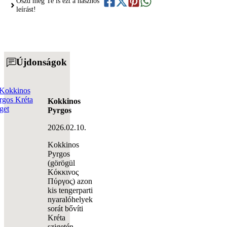
Oszd meg Te is ezt a hasznos
leírást!
Újdonságok
Kokkinos
Pyrgos
2026.02.10.
Kokkinos
Pyrgos
(görögül
Κόκκινος
Πύργος) azon
kis tengerparti
nyaralóhelyek
sorát bővíti
Kréta
szigetén,