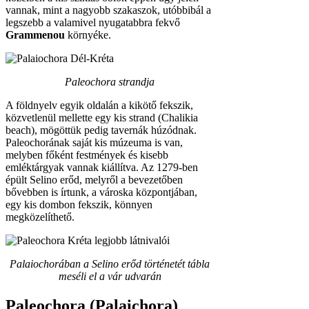
vannak, mint a nagyobb szakaszok, utóbbibál a
legszebb a valamivel nyugatabbra fekvő
Grammenou
környéke.
Paleochora strandja
A földnyelv egyik oldalán a kikötő fekszik,
közvetlenül mellette egy kis strand (Chalikia
beach), mögöttük pedig tavernák húzódnak.
Paleochorának saját kis múzeuma is van,
melyben főként festmények és kisebb
emléktárgyak vannak kiállítva. Az 1279-ben
épült Selino erőd, melyről a bevezetőben
bővebben is írtunk, a városka központjában,
egy kis dombon fekszik, könnyen
megközelíthető.
Palaiochorában a Selino erőd történetét tábla
meséli el a vár udvarán
Paleochora (Palaichora)