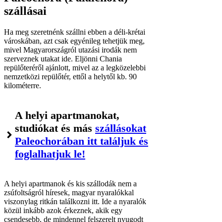
szállásai
Ha meg szeretnénk szállni ebben a déli-krétai
városkában, azt csak egyénileg tehetjük meg,
mivel Magyarországról utazási irodák nem
szerveznek utakat ide. Eljönni Chania
repülőteréről ajánlott, mivel az a legközelebbi
nemzetközi repülőtér, ettől a helytől kb. 90
kilométerre.
A helyi apartmanokat,
studiókat és más
szállásokat
Paleochorában itt találjuk és
foglalhatjuk le!
A helyi apartmanok és kis szállodák nem a
zsúfoltságról híresek, magyar nyaralókkal
viszonylag ritkán találkozni itt. Ide a nyaralók
közül inkább azok érkeznek, akik egy
csendesebb, de mindennel felszerelt nyugodt