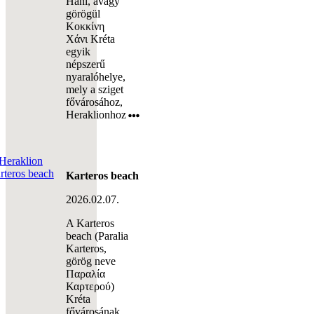
Hani, avagy
görögül
Κοκκίνη
Χάνι Kréta
egyik
népszerű
nyaralóhelye,
mely a sziget
fővárosához,
Heraklionhoz
Karteros beach
2026.02.07.
A Karteros
beach (Paralia
Karteros,
görög neve
Παραλία
Καρτερού)
Kréta
fővárosának,