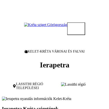
Kilépés
a
tartalomba
KELET-KRÉTA VÁROSAI ÉS FALVAI
Ierapetra
LASSITHI RÉGIÓ
TELEPÜLÉSEI
Ierapetra Kréta szigetének