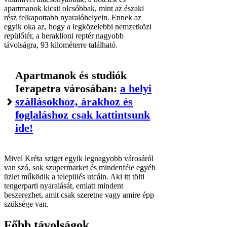
apartmanok kicsit olcsóbbak, mint az északi
rész felkapottabb nyaralóhelyein. Ennek az
egyik oka az, hogy a legközelebbi nemzetközi
repülőtér, a heraklioni reptér nagyobb
távolságra, 93 kilométerre található.
Apartmanok és studiók
Ierapetra városában:
a helyi
szállásokhoz, árakhoz és
foglaláshoz csak kattintsunk
ide!
Mivel Kréta sziget egyik legnagyobb városáról
van szó, sok szupermarket és mindenféle egyéb
üzlet működik a település utcáin. Aki itt tölti
tengerparti nyaralását, emiatt mindent
beszerezhet, amit csak szeretne vagy amire épp
szüksége van.
Főbb távolságok