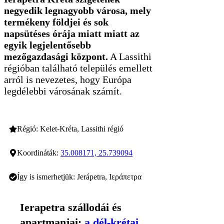
negyedik legnagyobb városa, mely
termékeny földjei és sok
napsütéses órája miatt miatt az
egyik legjelentősebb
mezőgazdasági központ.
A Lassithi
régióban található település emellett
arról is nevezetes, hogy Európa
legdélebbi városának számít.
Régió: Kelet-Kréta, Lassithi régió
Koordináták:
35.008171, 25.739094
Így is ismerhetjük: Jerápetra, Ιεράπετρα
Ierapetra szállodái és
apartmanjai:
a dél-krétai