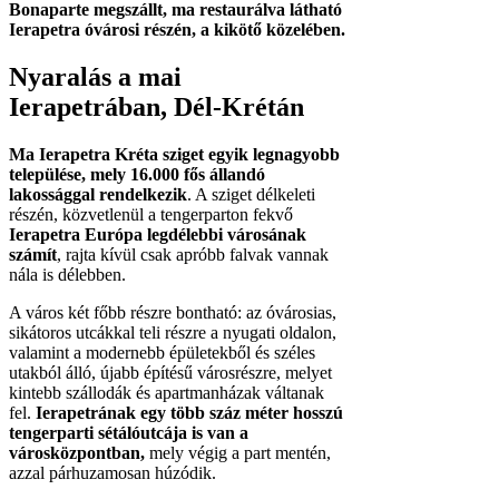
Bonaparte megszállt, ma restaurálva látható
Ierapetra óvárosi részén, a kikötő közelében.
Nyaralás a mai
Ierapetrában, Dél-Krétán
Ma Ierapetra Kréta sziget egyik legnagyobb
települése, mely 16.000 fős állandó
lakossággal rendelkezik
. A sziget délkeleti
részén, közvetlenül a tengerparton fekvő
Ierapetra Európa legdélebbi városának
számít
, rajta kívül csak apróbb falvak vannak
nála is délebben.
A város két főbb részre bontható: az óvárosias,
sikátoros utcákkal teli részre a nyugati oldalon,
valamint a modernebb épületekből és széles
utakból álló, újabb építésű városrészre, melyet
kintebb szállodák és apartmanházak váltanak
fel.
Ierapetrának egy több száz méter hosszú
tengerparti sétálóutcája is van a
városközpontban,
mely végig a part mentén,
azzal párhuzamosan húzódik.