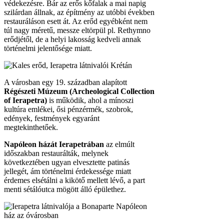
védekezésre. Bár az erős kőfalak a mai napig
szilárdan állnak, az építmény az utóbbi években
restauráláson esett át. Az erőd egyébként nem
túl nagy méretű, messze eltörpül pl. Rethymno
erődjétől, de a helyi lakosság kedveli annak
történelmi jelentősége miatt.
A városban egy 19. században alapított
Régészeti Múzeum (Archeological Collection
of Ierapetra)
is működik, ahol a mínoszi
kultúra emlékei, ősi pénzérmék, szobrok,
edények, festmények egyaránt
megtekinthetőek.
Napóleon házát Ierapetrában
az elmúlt
időszakban restaurálták, melynek
következtében ugyan elvesztette patinás
jellegét, ám történelmi érdekessége miatt
érdemes elsétálni a kikötő mellett lévő, a part
menti sétálóutca mögött álló épülethez.