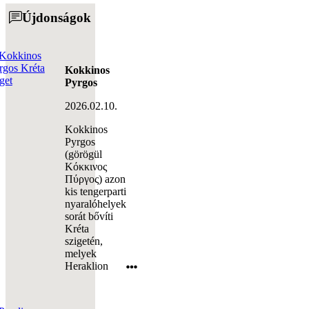
Újdonságok
Kokkinos
Pyrgos
2026.02.10.
Kokkinos
Pyrgos
(görögül
Κόκκινος
Πύργος) azon
kis tengerparti
nyaralóhelyek
sorát bővíti
Kréta
szigetén,
melyek
Heraklion