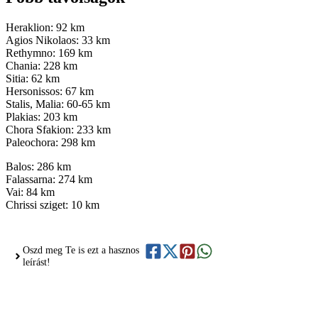
Heraklion: 92 km
Agios Nikolaos: 33 km
Rethymno: 169 km
Chania: 228 km
Sitia: 62 km
Hersonissos: 67 km
Stalis, Malia: 60-65 km
Plakias: 203 km
Chora Sfakion: 233 km
Paleochora: 298 km
Balos: 286 km
Falassarna: 274 km
Vai: 84 km
Chrissi sziget: 10 km
Oszd meg Te is ezt a hasznos
leírást!