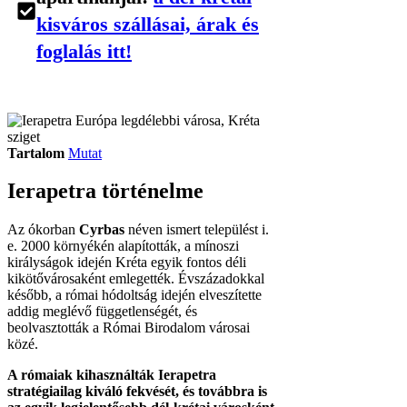
kisváros szállásai, árak és
foglalás itt!
Tartalom
Mutat
Ierapetra történelme
Az ókorban
Cyrbas
néven ismert települést i.
e. 2000 környékén alapították, a mínoszi
királyságok idején Kréta egyik fontos déli
kikötővárosaként emlegették. Évszázadokkal
később, a római hódoltság idején elveszítette
addig meglévő függetlenségét, és
beolvasztották a Római Birodalom városai
közé.
A rómaiak kihasználták Ierapetra
stratégiailag kiváló fekvését, és továbbra is