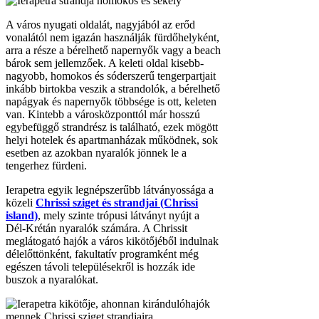
A város nyugati oldalát, nagyjából az erőd
vonalától nem igazán használják fürdőhelyként,
arra a része a bérelhető napernyők vagy a beach
bárok sem jellemzőek. A keleti oldal kisebb-
nagyobb, homokos és sóderszerű tengerpartjait
inkább birtokba veszik a strandolók, a bérelhető
napágyak és napernyők többsége is ott, keleten
van. Kintebb a városközponttól már hosszú
egybefüggő strandrész is található, ezek mögött
helyi hotelek és apartmanházak működnek, sok
esetben az azokban nyaralók jönnek le a
tengerhez fürdeni.
Ierapetra egyik legnépszerűbb látványossága a
közeli
Chrissi sziget és strandjai (Chrissi
island)
, mely szinte trópusi látványt nyújt a
Dél-Krétán nyaralók számára. A Chrissit
meglátogató hajók a város kikötőjéből indulnak
délelőttönként, fakultatív programként még
egészen távoli településekről is hozzák ide
buszok a nyaralókat.