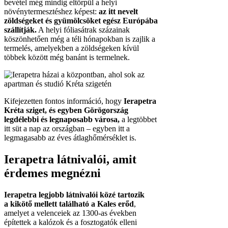
bevétel még mindig eltörpül a helyi
növénytermesztéshez képest:
az itt nevelt
zöldségeket és gyümölcsöket egész Európába
szállítják.
A helyi fóliasátrak százainak
köszönhetően még a téli hónapokban is zajlik a
termelés, amelyekben a zöldségeken kívül
többek között még banánt is termelnek.
Kifejezetten fontos információ, hogy
Ierapetra
Kréta sziget, és egyben Görögország
legdélebbi és legnaposabb városa,
a legtöbbet
itt süt a nap az országban – egyben itt a
legmagasabb az éves átlaghőmérséklet is.
Ierapetra látnivalói, amit
érdemes megnézni
Ierapetra legjobb látnivalói közé tartozik
a kikötő mellett található a Kales erőd
,
amelyet a velenceiek az 1300-as években
építettek a kalózok és a fosztogatók elleni