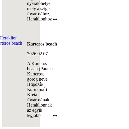
nyaralóhelye,
mely a sziget
fővárosához,
Heraklionhoz
Karteros beach
2026.02.07.
A Karteros
beach (Paralia
Karteros,
görög neve
Παραλία
Καρτερού)
Kréta
fővárosának,
Heraklionnak
az egyik
legjobb