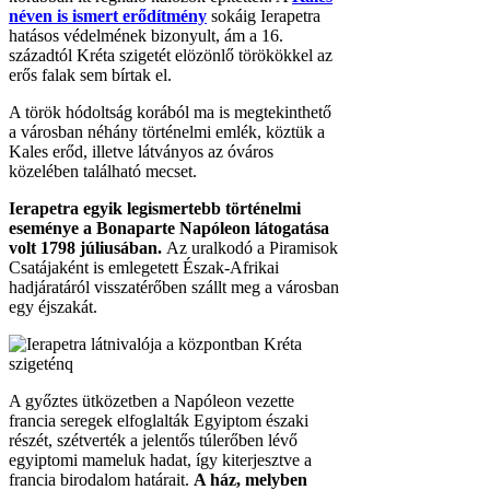
néven is ismert erődítmény
sokáig Ierapetra
hatásos védelmének bizonyult, ám a 16.
századtól Kréta szigetét elözönlő törökökkel az
erős falak sem bírtak el.
A török hódoltság korából ma is megtekinthető
a városban néhány történelmi emlék, köztük a
Kales erőd, illetve látványos az óváros
közelében található mecset.
Ierapetra egyik legismertebb történelmi
eseménye a Bonaparte Napóleon látogatása
volt 1798 júliusában.
Az uralkodó a Piramisok
Csatájaként is emlegetett Észak-Afrikai
hadjáratáról visszatérőben szállt meg a városban
egy éjszakát.
A győztes ütközetben a Napóleon vezette
francia seregek elfoglalták Egyiptom északi
részét, szétverték a jelentős túlerőben lévő
egyiptomi mameluk hadat, így kiterjesztve a
francia birodalom határait.
A ház, melyben