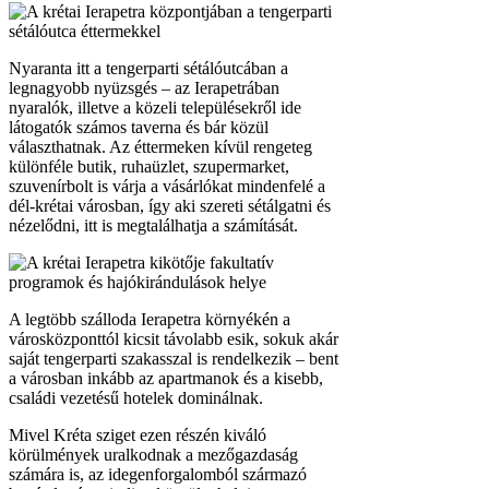
Nyaranta itt a tengerparti sétálóutcában a
legnagyobb nyüzsgés – az Ierapetrában
nyaralók, illetve a közeli településekről ide
látogatók számos taverna és bár közül
választhatnak. Az éttermeken kívül rengeteg
különféle butik, ruhaüzlet, szupermarket,
szuvenírbolt is várja a vásárlókat mindenfelé a
dél-krétai városban, így aki szereti sétálgatni és
nézelődni, itt is megtalálhatja a számítását.
A legtöbb szálloda Ierapetra környékén a
városközponttól kicsit távolabb esik, sokuk akár
saját tengerparti szakasszal is rendelkezik – bent
a városban inkább az apartmanok és a kisebb,
családi vezetésű hotelek dominálnak.
Mivel Kréta sziget ezen részén kiváló
körülmények uralkodnak a mezőgazdaság
számára is, az idegenforgalomból származó