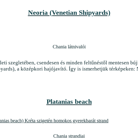
Neoria (Venetian Shipyards)
Chania látnivalói
leti szegletében, csendesen és minden feltűnéstől mentesen búj
yards), a középkori hajójavító. Így is ismerhetjük térképeken: 
Platanias beach
Chania strandjai