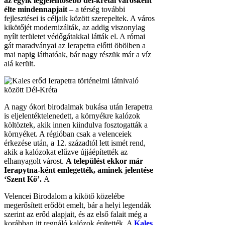
az egyik legjelentősebb dél-krétai városként
élte mindennapjait
– a térség további
fejlesztései is céljaik között szerepeltek. A város
kikötőjét modernizálták, az addig viszonylag
nyílt területet védőgátakkal látták el. A római
gát maradványai az Ierapetra előtti öbölben a
mai napig láthatóak, bár nagy részük már a víz
alá került.
A nagy ókori birodalmak bukása után Ierapetra
is eljelentéktelenedett, a környékre kalózok
költöztek, akik innen kiindulva fosztogatták a
környéket. A régióban csak a velenceiek
érkezése után, a 12. századtól lett ismét rend,
akik a kalózokat elűzve újjáépítették az
elhanyagolt várost.
A települést ekkor már
Ierapytna-ként emlegették, aminek jelentése
‘Szent Kő’.
A
Velencei Birodalom a kikötő közelébe
megerősített erődöt emelt, bár a helyi legendák
szerint az erőd alapjait, és az első falait még a
korábban itt regnáló kalózok építették. A
Kales