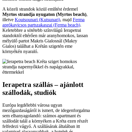
A közeli strandok közül említést érdemel
Myrtos strandja nyugaton (Myrtos beach)
,
illetve
Koutsounari (Kutsunari)
, majd
Ferma
aprókavicsos partszakaszai (Ferma beach)
.
Keletebbre a sötétebb színvilágú Ierapetrai
standoktól eltérően már aranyhomokos, lassan
mélyülő partot Makris Gialosnál (Makry
Gialos) találhat a Krétán szigetén eme
környékén nyaraló.
Ierapetra szállás – ajánlott
szállodák, studiók
Európa legdélebbi városa ugyan
mezőgazdaságáról is ismert, de idegenforgalma
sem elhanyagolandó: számos apartmant és
szállodát talál a környéken a Kréta ezen részét
felfedezi vágyó. A szállásárak általában itt
valamivel alacsonyabbak, a hotelek és