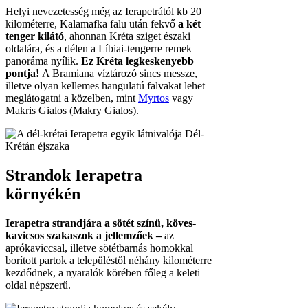
Helyi nevezetesség még az Ierapetrától kb 20
kilométerre, Kalamafka falu után fekvő
a két
tenger kilátó
, ahonnan Kréta sziget északi
oldalára, és a délen a Líbiai-tengerre remek
panoráma nyílik.
Ez Kréta legkeskenyebb
pontja!
A Bramiana víztározó sincs messze,
illetve olyan kellemes hangulatú falvakat lehet
meglátogatni a közelben, mint
Myrtos
vagy
Makris Gialos (Makry Gialos).
Strandok Ierapetra
környékén
Ierapetra strandjára a sötét színű, köves-
kavicsos szakaszok a jellemzőek –
az
aprókaviccsal, illetve sötétbarnás homokkal
borított partok a településtől néhány kilométerre
kezdődnek, a nyaralók körében főleg a keleti
oldal népszerű.