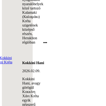
nyaralóhelyek
közé tartozó
Kalamaki
(Καλαμάκι)
Kréta
szigetének
középső
részén,
Heraklion
régióban
Kokkini Hani
2026.02.09.
Kokkini
Hani, avagy
görögül
Κοκκίνη
Χάνι Kréta
egyik
népszerű