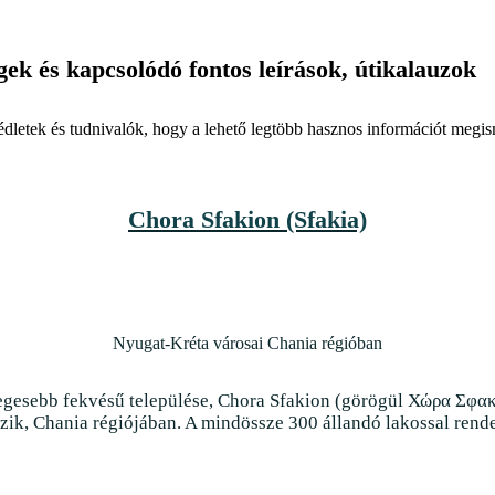
gek
és kapcsolódó fontos leírások, útikalauzok
dletek és tudnivalók, hogy a lehető legtöbb hasznos információt megis
Chora Sfakion (Sfakia)
Nyugat-Kréta városai Chania régióban
egesebb fekvésű települése, Chora Sfakion (görögül Χώρα Σφακ
zik, Chania régiójában. A mindössze 300 állandó lakossal rende