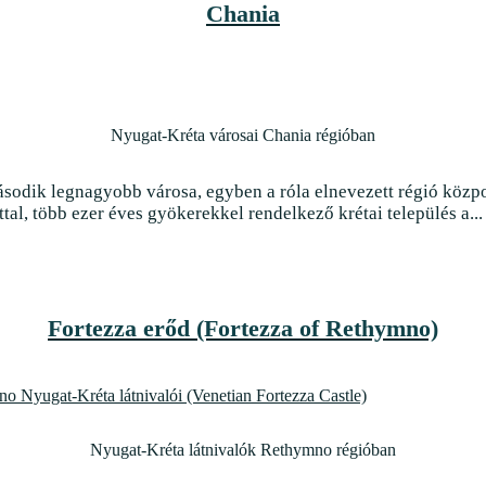
Chania
Nyugat-Kréta városai Chania régióban
ásodik legnagyobb városa, egyben a róla elnevezett régió közpo
tal, több ezer éves gyökerekkel rendelkező krétai település a...
Fortezza erőd (Fortezza of Rethymno)
Nyugat-Kréta látnivalók Rethymno régióban