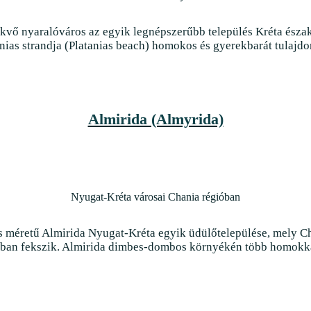
kvő nyaralóváros az egyik legnépszerűbb település Kréta észak
anias strandja (Platanias beach) homokos és gyerekbarát tulajdon
Almirida (Almyrida)
Nyugat-Kréta városai Chania régióban
is méretű Almirida Nyugat-Kréta egyik üdülőtelepülése, mely C
ában fekszik. Almirida dimbes-dombos környékén több homokkal 