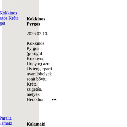
Kokkinos
Pyrgos
2026.02.10.
Kokkinos
Pyrgos
(görögül
Κόκκινος
Πύργος) azon
kis tengerparti
nyaralóhelyek
sorát bővíti
Kréta
szigetén,
melyek
Heraklion
Kalamaki