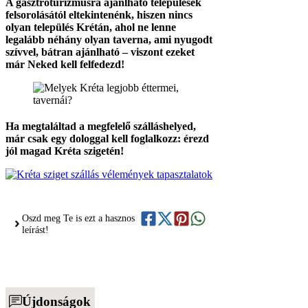
A gasztroturizmusra ajánlható települések
felsorolásától eltekintenénk, hiszen nincs
olyan település Krétán, ahol ne lenne
legalább néhány olyan taverna, ami nyugodt
szívvel, bátran ajánlható – viszont ezeket
már Neked kell felfedezd!
Ha megtaláltad a megfelelő szálláshelyed,
már csak egy dologgal kell foglalkozz: érezd
jól magad Kréta szigetén!
Oszd meg Te is ezt a hasznos
leírást!
Újdonságok