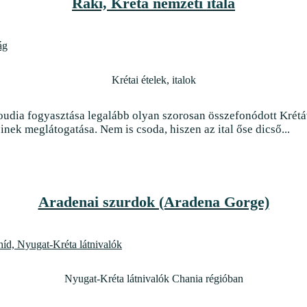
Raki, Kréta nemzeti itala
Krétai ételek, italok
oudia fogyasztása legalább olyan szorosan összefonódott Krétáv
nek meglátogatása. Nem is csoda, hiszen az ital őse dicső...
Aradenai szurdok (Aradena Gorge)
Nyugat-Kréta látnivalók Chania régióban