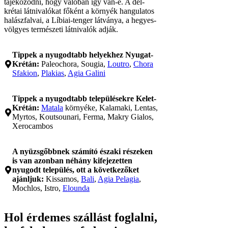
tájékozódni, hogy valóban így van-e. A dél-
krétai látnivalókat főként a környék hangulatos
halászfalvai, a Líbiai-tenger látványa, a hegyes-
völgyes természeti látnivalók adják.
Tippek a nyugodtabb helyekhez Nyugat-
Krétán:
Paleochora, Sougia,
Lo
u
tro
,
Chora
Sfakion
,
Plakias
,
Agia Galini
Tippek a nyugodtabb településekre Kelet-
Krétán:
Matala
környéke, Kalamaki, Lentas,
Myrtos, Koutsounari, Ferma, Makry Gialos,
Xerocambos
A nyüzsgőbbnek számító északi részeken
is van azonban néhány kifejezetten
nyugodt település, ott a következőket
ajánljuk:
Kissamos,
Bali
,
Agia Pelagia
,
Mochlos, Istro,
Elounda
Hol érdemes szállást foglalni,