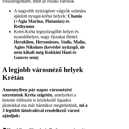
visszafogottabb, mint az északi városok.
A nagyobb nyüzsgésre vágyók számára
ajánlott nyugat-krétai helyek:
Chania
(+Agia Marina, Platanias) és
Rethymno
Kelet-Kréta legnyüzsgőbb helyei és
nyaralóhelyei, nagy éjszakai élettel:
Heraklion, Hersonissos, Stalis, Malia,
Agios Nikolaos (kevésbé nyüzsgő, de
nem kihalt még Kokkini Hani és
Gouves sem)
A legjobb városnéző helyek
Krétán
Amennyiben pár napos városnézést
szeretnénk Kréta szigetén
, amelyeket a
hetente többször is közlekedő fapados
járatokkal ma már bármikor megtehetünk,
mi a
3 legtöbb látnivalóval rendelkező várost
ajánljuk: