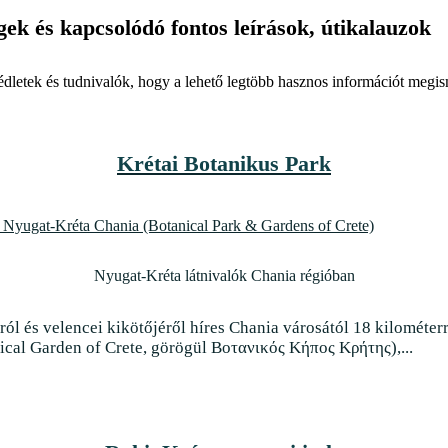
gek
és kapcsolódó fontos leírások, útikalauzok
dletek és tudnivalók, hogy a lehető legtöbb hasznos információt megis
Krétai Botanikus Park
Nyugat-Kréta látnivalók Chania régióban
ról és velencei kikötőjéről híres Chania városától 18 kilométerre
ical Garden of Crete, görögül Βοτανικός Κήπος Κρήτης),...