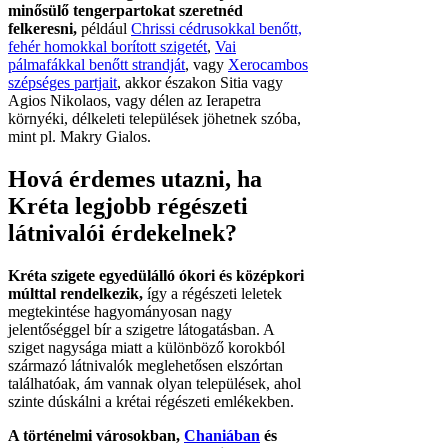
minősülő tengerpartokat szeretnéd
felkeresni,
például
Chrissi cédrusokkal benőtt,
fehér homokkal borított szigetét
,
Vai
pálmafákkal benőtt strandját
, vagy
Xerocambos
szépséges partjait
, akkor északon Sitia vagy
Agios Nikolaos, vagy délen az Ierapetra
környéki, délkeleti települések jöhetnek szóba,
mint pl. Makry Gialos.
Hová érdemes utazni, ha
Kréta legjobb régészeti
látnivalói érdekelnek?
Kréta szigete egyedülálló ókori és középkori
múlttal rendelkezik,
így a régészeti leletek
megtekintése hagyományosan nagy
jelentőséggel bír a szigetre látogatásban. A
sziget nagysága miatt a különböző korokból
származó látnivalók meglehetősen elszórtan
találhatóak, ám vannak olyan települések, ahol
szinte dúskálni a krétai régészeti emlékekben.
A történelmi városokban,
Chaniában
és