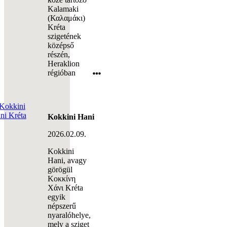
Kalamaki
(Καλαμάκι)
Kréta
szigetének
középső
részén,
Heraklion
régióban
Kokkini Hani
2026.02.09.
Kokkini
Hani, avagy
görögül
Κοκκίνη
Χάνι Kréta
egyik
népszerű
nyaralóhelye,
mely a sziget