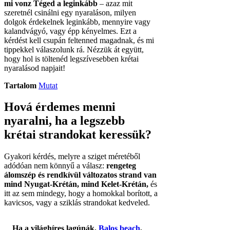
mi vonz Téged a leginkább
– azaz mit
szeretnél csinálni egy nyaraláson, milyen
dolgok érdekelnek leginkább, mennyire vagy
kalandvágyó, vagy épp kényelmes. Ezt a
kérdést kell csupán feltenned magadnak, és mi
tippekkel válaszolunk rá. Nézzük át együtt,
hogy hol is töltenéd legszívesebben krétai
nyaralásod napjait!
Tartalom
Mutat
Hová érdemes menni
nyaralni, ha a legszebb
krétai strandokat keressük?
Gyakori kérdés, melyre a sziget méretéből
adódóan nem könnyű a válasz:
rengeteg
álomszép és rendkívül változatos strand van
mind Nyugat-Krétán, mind Kelet-Krétán,
és
itt az sem mindegy, hogy a homokkal borított, a
kavicsos, vagy a sziklás strandokat kedveled.
Ha a világhíres lagúnák,
Balos beach
,