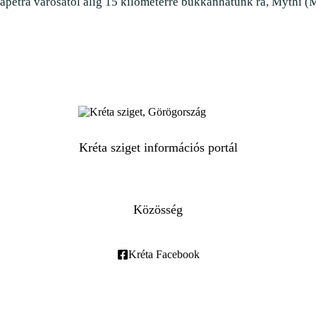
petra városától alig 15 kilométerre bukkanhatunk rá, Mythi (M
Kréta sziget információs portál
Közösség
Kréta Facebook