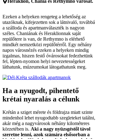
Heraklion, Chania és Rethymno városát.
Ezeken a helyeken rengeteg a lehetőség az
utazóknak, kifejezetten sok a látnivaló, továbbá
a szálloda és apartmanválaszték is nagyon
széles. Chaniának és Heraklionnak saját
repülőtere is van, de Rethymno is elérhető
mindkét nemzetközi repülőtérről. Egy néhány
napos városnézés ezeken a helyeken mindig
izgalmas, hiszen festő óvárosokat fedezhetünk
fel, lépten-nyomon helyi nevezetességeket
láthatunk, múzeumokat látogathatunk meg.
Ha a nyugodt, pihentető
krétai nyaralás a célunk
Krétán a sziget mérete és földrajza miatt szinte
mindenhol lehet nyugodtabb szegleteket találni,
akár még a nagyvárosok néhány kilométeres
körzetében is.
Aki a nagy nyüzsgéstől távol
szeretne lenni, azok számára elsősorban a