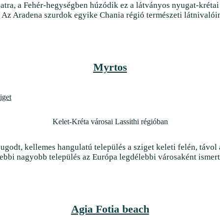
atra, a Fehér-hegységben húzódik ez a látványos nyugat-krétai 
l. Az Aradena szurdok egyike Chania régió természeti látnivalóin
Myrtos
Kelet-Kréta városai Lassithi régióban
ugodt, kellemes hangulatú település a sziget keleti felén, távol
ebbi nagyobb település az Európa legdélebbi városaként ismert.
Agia Fotia beach