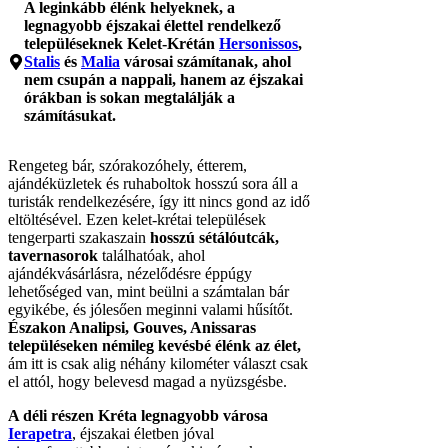
A leginkább élénk helyeknek, a
legnagyobb éjszakai élettel rendelkező
településeknek Kelet-Krétán
Hersonissos
,
Stalis
és
Malia
városai számítanak, ahol
nem csupán a nappali, hanem az éjszakai
órákban is sokan megtalálják a
számításukat.
Rengeteg bár, szórakozóhely, étterem,
ajándéküzletek és ruhaboltok hosszú sora áll a
turisták rendelkezésére, így itt nincs gond az idő
eltöltésével. Ezen kelet-krétai települések
tengerparti szakaszain
hosszú sétálóutcák,
tavernasorok
találhatóak, ahol
ajándékvásárlásra, nézelődésre éppúgy
lehetőséged van, mint beülni a számtalan bár
egyikébe, és jólesően meginni valami hűsítőt.
Északon Analipsi, Gouves, Anissaras
településeken némileg kevésbé élénk az élet,
ám itt is csak alig néhány kilométer választ csak
el attól, hogy belevesd magad a nyüzsgésbe.
A déli részen Kréta legnagyobb városa
Ierapetra
, éjszakai életben jóval