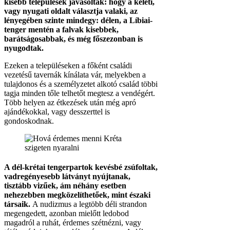
kisebb települések javasoltak: hogy a keleti,
vagy nyugati oldalt választja valaki, az
lényegében szinte mindegy: délen, a Líbiai-
tenger mentén a falvak kisebbek,
barátságosabbak, és még főszezonban is
nyugodtak.
Ezeken a településeken a főként családi
vezetésű tavernák kínálata vár, melyekben a
tulajdonos és a személyzetet alkotó család többi
tagja minden tőle telhetőt megtesz a vendégért.
Több helyen az étkezések után még apró
ajándékokkal, vagy desszerttel is
gondoskodnak.
A dél-krétai tengerpartok kevésbé zsúfoltak,
vadregényesebb látványt nyújtanak,
tisztább vizűek, ám néhány esetben
nehezebben megközelíthetőek, mint északi
társaik.
A nudizmus a legtöbb déli strandon
megengedett, azonban mielőtt ledobod
magadról a ruhát, érdemes szétnézni, vagy