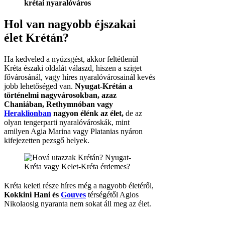
krétai nyaralóváros
Hol van nagyobb éjszakai
élet Krétán?
Ha kedveled a nyüzsgést, akkor feltétlenül
Kréta északi oldalát válaszd, hiszen a sziget
fővárosánál, vagy híres nyaralóvárosainál kevés
jobb lehetőséged van.
Nyugat-Krétán a
történelmi nagyvárosokban, azaz
Chaniában, Rethymnóban vagy
Heraklionban
nagyon élénk az élet,
de az
olyan tengerparti nyaralóvároskák, mint
amilyen Agia Marina vagy Platanias nyáron
kifejezetten pezsgő helyek.
Kréta keleti része híres még a nagyobb életéről,
Kokkini Hani és
Gouves
térségétől Agios
Nikolaosig nyaranta nem sokat áll meg az élet.