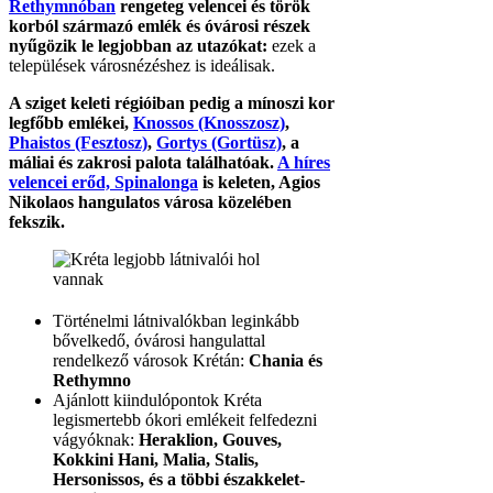
Rethymnóban
rengeteg velencei és török
korból származó emlék és óvárosi részek
nyűgözik le legjobban az utazókat:
ezek a
települések városnézéshez is ideálisak.
A sziget keleti régióiban pedig a mínoszi kor
legfőbb emlékei,
Knossos (Knosszosz)
,
Phaistos (Fesztosz)
,
Gortys (Gortüsz)
, a
máliai és zakrosi palota találhatóak.
A híres
velencei erőd, Spinalonga
is keleten, Agios
Nikolaos hangulatos városa közelében
fekszik.
Történelmi látnivalókban leginkább
bővelkedő, óvárosi hangulattal
rendelkező városok Krétán:
Chania és
Rethymno
Ajánlott kiindulópontok Kréta
legismertebb ókori emlékeit felfedezni
vágyóknak:
Heraklion, Gouves,
Kokkini Hani, Malia, Stalis,
Hersonissos, és a többi északkelet-