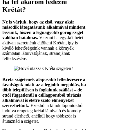
ha fel akarom fedezni
Krétát?
Ne is várjuk, hogy az első, vagy akár
második látogatásunk alkalmával mindent
lássunk, hiszen a legnagyobb görög sziget
valóban hatalmas.
Viszont ha egy-két hetet
aktívan szeretnénk eltölteni Krétán, így is
kiváló lehetőségeink vannak a környék
számtalan látnivalójának, strandjának
felfedezésére.
Kréta szigetének alaposabb felfedezésére a
távolságok miatt az a legjobb megoldás, ha
több településen is foglalunk szállást – de
ettől függetlenül a csillagpontból túrázás
alkalmával is életre szóló élményeket
szerezhetünk.
Ezekből a kiindulópontokból
indulva rengeteg krétai látnivaló és komoly
strand elérhető, anélkül hogy többször is
átutaznád a szigetet.