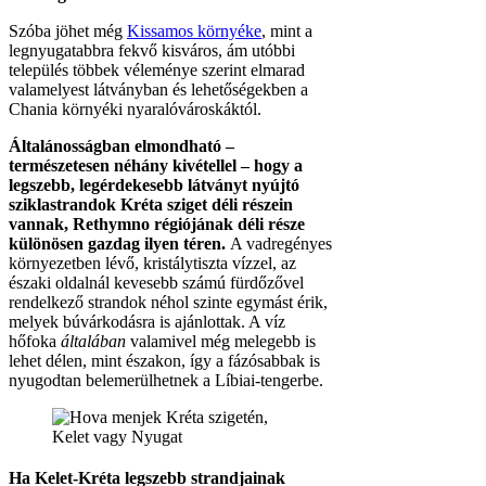
Szóba jöhet még
Kissamos környéke
, mint a
legnyugatabbra fekvő kisváros, ám utóbbi
település többek véleménye szerint elmarad
valamelyest látványban és lehetőségekben a
Chania környéki nyaralóvároskáktól.
Általánosságban elmondható –
természetesen néhány kivétellel – hogy a
legszebb, legérdekesebb látványt nyújtó
sziklastrandok Kréta sziget déli részein
vannak, Rethymno régiójának déli része
különösen gazdag ilyen téren.
A vadregényes
környezetben lévő, kristálytiszta vízzel, az
északi oldalnál kevesebb számú fürdőzővel
rendelkező strandok néhol szinte egymást érik,
melyek búvárkodásra is ajánlottak. A víz
hőfoka
általában
valamivel még melegebb is
lehet délen, mint északon, így a fázósabbak is
nyugodtan belemerülhetnek a Líbiai-tengerbe.
Ha Kelet-Kréta legszebb strandjainak