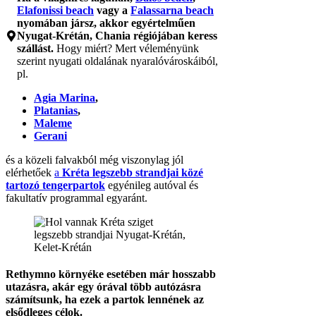
Elafonissi beach
vagy a
Falassarna beach
nyomában jársz, akkor egyértelműen
Nyugat-Krétán, Chania régiójában keress
szállást.
Hogy miért? Mert véleményünk
szerint nyugati oldalának nyaralóvároskáiból,
pl.
Agia Marina
,
Platanias
,
Maleme
Gerani
és a közeli falvakból még viszonylag jól
elérhetőek
a
Kréta legszebb strandjai közé
tartozó tengerpartok
egyénileg autóval és
fakultatív programmal egyaránt.
Rethymno környéke esetében már hosszabb
utazásra, akár egy órával több autózásra
számítsunk, ha ezek a partok lennének az
elsődleges célok.