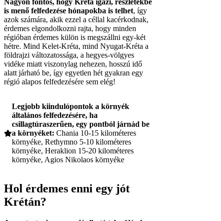
Nagyon fontos, hogy Kréta igazi, részletekbe
is menő felfedezése hónapokba is telhet
, így
azok számára, akik ezzel a céllal kacérkodnak,
érdemes elgondolkozni rajta, hogy minden
régióban érdemes külön is megszállni egy-két
hétre. Mind Kelet-Kréta, mind Nyugat-Kréta a
földrajzi változatossága, a hegyes-völgyes
vidéke miatt viszonylag nehezen, hosszú idő
alatt járható be, így egyetlen hét gyakran egy
régió alapos felfedezésére sem elég!
Legjobb kiindulópontok a környék
általános felfedezésére, ha
csillagtúraszerűen, egy pontból járnád be
a környéket:
Chania 10-15 kilométeres
környéke, Rethymno 5-10 kilométeres
környéke, Heraklion 15-20 kilométeres
környéke, Agios Nikolaos környéke
Hol érdemes enni egy jót
Krétán?