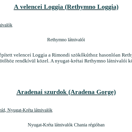
A velencei Loggia (Rethymno Loggia)
Rethymno látnivalói
 épített velencei Loggia a Rimondi szökőkúthoz hasonlóan Re
kötőhöz rendkívül közel. A nyugat-krétai Rethymno látnivalói kö
Aradenai szurdok (Aradena Gorge)
Nyugat-Kréta látnivalók Chania régióban