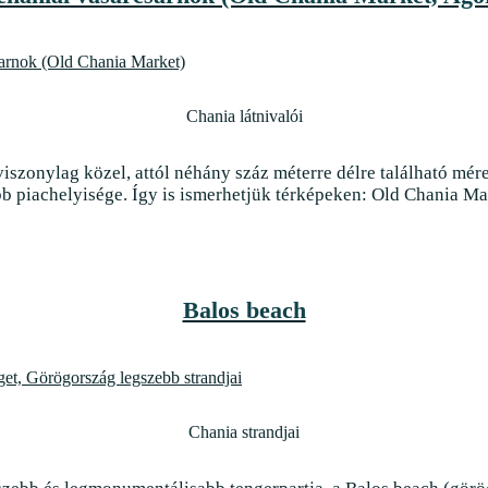
Chania látnivalói
szonylag közel, attól néhány száz méterre délre található mér
 piachelyisége. Így is ismerhetjük térképeken: Old Chania Mar
Balos beach
Chania strandjai