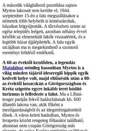
A második világháború pusztítása sajnos
Myrtos lakosait sem kerülte el, 1944.
szeptember 15-én a falu megszállásakor a
németek több helybelit is lemészároltak,
házaikat felgyújtották. A tűzvészben szinte az
egész település leégett, azonban néhány évvel
később az elmenekült lakók visszatértek, és a
legtöbb házat újjáépítették. A falu egyik
utcájában ma is megtekinthető a szomorú
eseményt felidéző emlékmű.
A 60-as évektől kezdőden, a legendás
Matalához
némileg hasonlóan Myrtos is a
világ minden tájáról idesereglő hippik egyik
kedvelt helye volt, majd eltűnésük után a 80-
as évektől lassacskán a Görögországban és
Kréta szigetén egyre inkább teret hódító
turizmus is felfedezte a falut.
Ma a Líbiai-
tenger partján fekvő halászfalunak kb. 600
állandó lakosa van, akik főként a
mezőgazdaságból és az idegenforgalomból
élnek. A város keleti határában, Myrtos és
Ierapetra között rengeteg fóliasátor található,
ahonnan nem csupán Görögország más
részeire, de egész Európa területére szállítanak