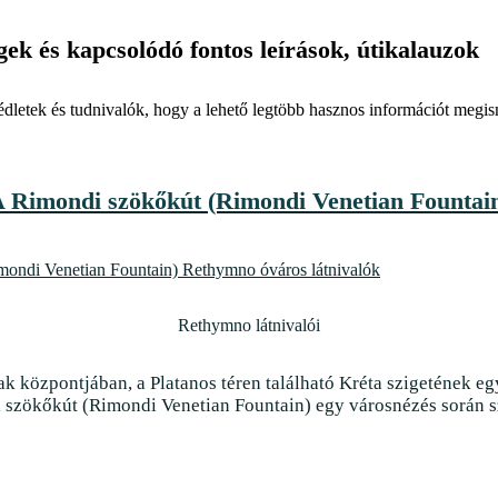
gek
és kapcsolódó fontos leírások, útikalauzok
dletek és tudnivalók, hogy a lehető legtöbb hasznos információt megis
 Rimondi szökőkút (Rimondi Venetian Fountai
Rethymno látnivalói
 központjában, a Platanos téren található Kréta szigetének eg
 szökőkút (Rimondi Venetian Fountain) egy városnézés során szé