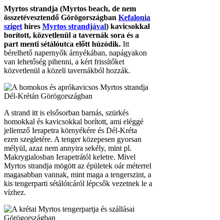
Myrtos strandja (Myrtos beach, de nem
összetévesztendő Görögországban
Kefalonia
sziget
híres
Myrtos strandjával
) kavicsokkal
borított, közvetlenül a tavernák sora és a
part menti sétálóutca előtt húzódik.
Itt
bérelhető napernyők árnyékában, napágyakon
van lehetőség pihenni, a kért frissítőket
közvetlenül a közeli tavernákból hozzák.
A strand itt is elsősorban barnás, szürkés
homokkal és kavicsokkal borított, ami eléggé
jellemző Ierapetra környékére és Dél-Kréta
ezen szegletére. A tenger közepesen gyorsan
mélyül, azaz nem annyira sekély, mint pl.
Makrygialosban Ierapetrától keletre. Mivel
Myrtos strandja mögött az épületek oár méterrel
magasabban vannak, mint maga a tengerszint, a
kis tengerparti sétálótcáról lépcsők vezetnek le a
vízhez.