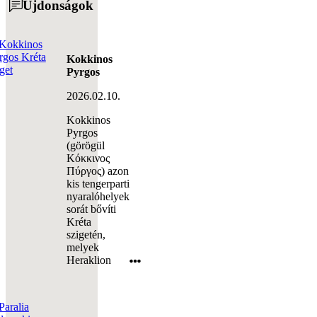
Újdonságok
Kokkinos
Pyrgos
2026.02.10.
Kokkinos
Pyrgos
(görögül
Κόκκινος
Πύργος) azon
kis tengerparti
nyaralóhelyek
sorát bővíti
Kréta
szigetén,
melyek
Heraklion