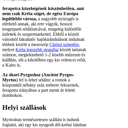
Ierapetra közelségének köszönhetően, ami
nem csak Kréta sziget, de egész Európa
legdélebbi városa,
a nagyobb nyüzsgés is
elérhető annak, aki erre vágyik, hosszú
tengerparti sétálóutcával, rengeteg különféle
üzlettek és szupermarkettel. Ebből a közeli
városból fakultatív hajókirándulások indulnak
többek között a meseszép
Chrissi szigetére
,
melyet
Kréta legszebb strandjai
között tartanak
számon, megtekinthető 1-2 kisebb múzeum és
kiállítás, sőt a kikötőben egy kis velencei erőd,
a Kales is.
Az ókori Pyrgoshoz (Ancient Pyrgos-
Myrtos
) fel is lehet sétálni: a romok a
központtól néhány száz méterre fekszenek,
Ierapetra irányában a part menti út feletti
dombokon.
Helyi szállások
Myrtosban természetesen szállást is tudunk
foglalni, aki egy kis nyugodt dél-krétai faluban