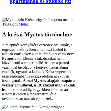
apartmanok és studiók itt!
Tartalom
Mutat
A krétai Myrtos történelme
A település környékét évezredek óta lakják, a
régészek a környéken a mínoszi korból is
találtak emlékeket: a itt feltárt ókori város neve
Pyrgos
volt. Eleinte a lakóházakat nem
közvetlenül a tenger mellé, hanem a parttól
valamivel távolabb, a hegyek magaslataira
emelték, ugyanis a kalózok Kréta szigetének
ezen régiójában is évszázadokon át aktívan
fosztogattak.
A mai Myrtos alapjait csupán a
veszély elmúltával, a 19. század után rakták
le
, amikor az addig hegyekben élők lassan
lemerészkedtek a tengerpartra, és a
továbbiakban már ott építkeztek.