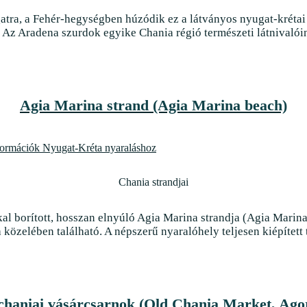
atra, a Fehér-hegységben húzódik ez a látványos nyugat-krétai 
l. Az Aradena szurdok egyike Chania régió természeti látnivalóin
Agia Marina strand (Agia Marina beach)
Chania strandjai
l borított, hosszan elnyúló Agia Marina strandja (Agia Marina
 közelében található. A népszerű nyaralóhely teljesen kiépített t
chaniai vásárcsarnok (Old Chania Market, Ago