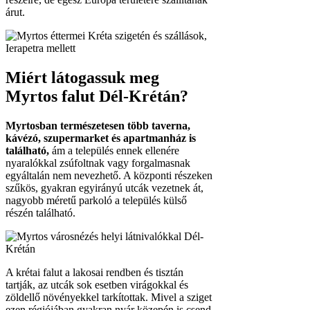
árut.
Miért látogassuk meg
Myrtos falut Dél-Krétán?
Myrtosban természetesen több taverna,
kávézó, szupermarket és apartmanház is
található,
ám a település ennek ellenére
nyaralókkal zsúfoltnak vagy forgalmasnak
egyáltalán nem nevezhető. A központi részeken
szűkös, gyakran egyirányú utcák vezetnek át,
nagyobb méretű parkoló a település külső
részén található.
A krétai falut a lakosai rendben és tisztán
tartják, az utcák sok esetben virágokkal és
zöldellő növényekkel tarkítottak. Mivel a sziget
ezen régiójában gyakran nyár közepén is csend