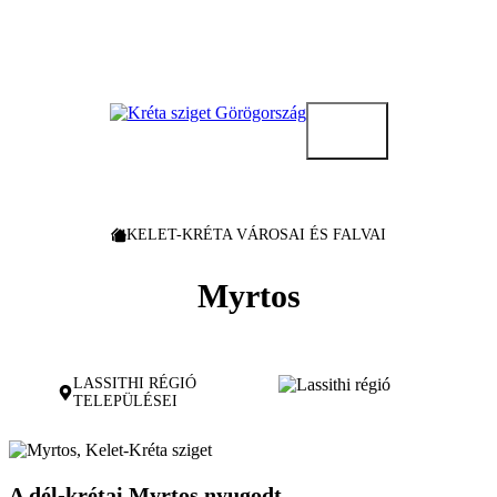
Kilépés
a
tartalomba
KELET-KRÉTA VÁROSAI ÉS FALVAI
Myrtos
LASSITHI RÉGIÓ
TELEPÜLÉSEI
A dél-krétai Myrtos nyugodt,