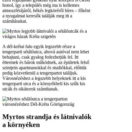
honol, így a település még ma is kellemes
atmoszférájáról, békés legköréről híres – főként
a nyugalmat keresők találják meg itt a
számításukat.
A dél-krétai falu egyik legszebb része a
tengerparti sétálóutca, ahová autóval nem lehet
behajtani, csak gyalog fedezhetjük fel. Itt
éttermek és bárok működnek, az épületek felső
szintjein apartmanokkal és studiókkal, előttük
pedig közvetlenül a tengerpartot találjuk.
Városnézéshez a legszebb helyeknek itt a kis
tengerparti utca és a környékbeli kis szűk kis
utcák és sikátorok számítanak.
Myrtos strandja és látnivalók
a környéken