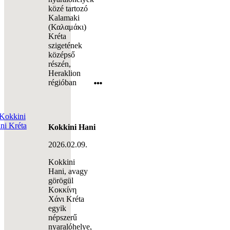
közé tartozó
Kalamaki
(Καλαμάκι)
Kréta
szigetének
középső
részén,
Heraklion
régióban
Kokkini Hani
2026.02.09.
Kokkini
Hani, avagy
görögül
Κοκκίνη
Χάνι Kréta
egyik
népszerű
nyaralóhelye,