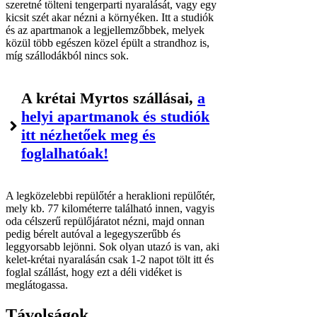
szeretné tölteni tengerparti nyaralását, vagy egy
kicsit szét akar nézni a környéken. Itt a studiók
és az apartmanok a legjellemzőbbek, melyek
közül több egészen közel épült a strandhoz is,
míg szállodákból nincs sok.
A krétai Myrtos szállásai,
a
helyi apartmanok és studiók
itt nézhetőek meg és
foglalhatóak!
A legközelebbi repülőtér a heraklioni repülőtér,
mely kb. 77 kilométerre található innen, vagyis
oda célszerű repülőjáratot nézni, majd onnan
pedig bérelt autóval a legegyszerűbb és
leggyorsabb lejönni. Sok olyan utazó is van, aki
kelet-krétai nyaralásán csak 1-2 napot tölt itt és
foglal szállást, hogy ezt a déli vidéket is
meglátogassa.
Távolságok