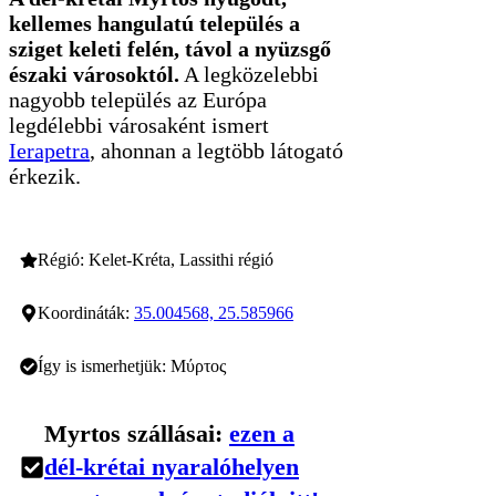
kellemes hangulatú település a
sziget keleti felén, távol a nyüzsgő
északi városoktól.
A legközelebbi
nagyobb település az Európa
legdélebbi városaként ismert
Ierapetra
, ahonnan a legtöbb látogató
érkezik.
Régió: Kelet-Kréta, Lassithi régió
Koordináták:
35.004568, 25.585966
Így is ismerhetjük: Μύρτος
Myrtos szállásai:
ezen a
dél-krétai nyaralóhelyen