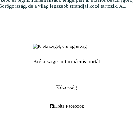
gszebb és legmonumentálisabb tengerpartja, a Balos beach (gör
ögország, de a világ legszebb strandjai közé tartozik. A...
Kréta sziget információs portál
Közösség
Kréta Facebook