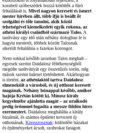
eszközökön is folyamatosan fejlesztett, a
korabeli szóbeszédek hozzá kötötték a fúró
feltalálását is.
Mivel nagyon keresett és ismert
mester hírében állt, több ifjú is beállt őt
szolgálni és tőle tanulni, akik közül
tehetségével kiemelkedett egyik rokona, az
athéni királyi családból származó Talos.
A
tanítvány egy idő után néhány dologban le is
hagyta mesterét, többek között Talosnak
sikerült feltalálnia a fazekas korongot.
Nem sokkal később azonban Talos meghalt –
egyesek szerint Daidalosz féltékenységből
megölte tanítványát egy összetűzés során, míg
mások szerint baleset történhetett. Akárhogyan
is történt,
az athéniaktól tartva Daidalosz
elmenekült a városból, és új otthont keresett
magának. Néhány hónappal később, amikor
hajója Krétán kötött ki, Mínosz király
kegyelmébe ajánlotta magát – az uralkodó
pedig örömmel fogadta a messze földön híres
ezermestert.
Daidalosz meghálálta a király
bizalmát, és számos épületet tervezett új
otthonának,
Knosszosznak
: különféle házakat
és építményeket ácsolt, szobrokat faragott.