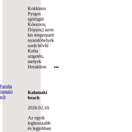
Kokkinos
Pyrgos
(görögül
Κόκκινος
Πύργος) azon
kis tengerparti
nyaralóhelyek
sorát bővíti
Kréta
szigetén,
melyek
Heraklion
Kalamaki
beach
2026.02.10.
Az egyik
leghosszabb
és legjobban