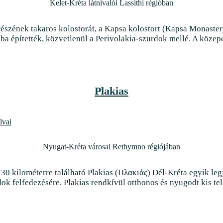
Kelet-Kréta látnivalói Lassithi régióban
 részének takaros kolostorát, a Kapsa kolostort (Kapsa Monaste
ba építették, közvetlenül a Perivolakia-szurdok mellé. A közepe
Plakias
Nyugat-Kréta városai Rethymno régiójában
30 kilométerre található Plakias (Πλακιάς) Dél-Kréta egyik leg
k felfedezésére. Plakias rendkívül otthonos és nyugodt kis tel