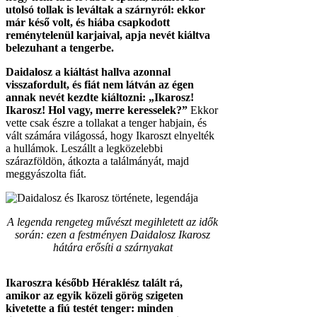
utolsó tollak is leváltak a szárnyról: ekkor
már késő volt, és hiába csapkodott
reménytelenül karjaival, apja nevét kiáltva
belezuhant a tengerbe.
Daidalosz a kiáltást hallva azonnal
visszafordult, és fiát nem látván az égen
annak nevét kezdte kiáltozni: „Ikarosz!
Ikarosz! Hol vagy, merre keresselek?”
Ekkor
vette csak észre a tollakat a tenger habjain, és
vált számára világossá, hogy Ikaroszt elnyelték
a hullámok. Leszállt a legközelebbi
szárazföldön, átkozta a találmányát, majd
meggyászolta fiát.
A legenda rengeteg művészt megihletett az idők
során: ezen a festményen Daidalosz Ikarosz
hátára erősíti a szárnyakat
Ikaroszra később Héraklész talált rá,
amikor az egyik közeli görög szigeten
kivetette a fiú testét tenger: minden