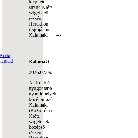
kiépített
strand Kréta
sziget déli
részén,
Heraklion
régiójában a
Kalamaki
Kalamaki
2026.02.09.
A kisebb és
nyugodtabb
nyaralóhelyek
közé tartozó
Kalamaki
(Καλαμάκι)
Kréta
szigetének
középső
részén,