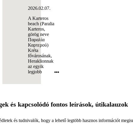
2026.02.07.
A Karteros
beach (Paralia
Karteros,
görög neve
Παραλία
Καρτερού)
Kréta
fővárosának,
Heraklionnak
az egyik
legjobb
gek
és kapcsolódó fontos leírások, útikalauzok
dletek és tudnivalók, hogy a lehető legtöbb hasznos információt megis