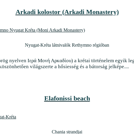
Arkadi kolostor (Arkadi Monastery)
Nyugat-Kréta látnivalók Rethymno régióban
örög nyelven Ιερά Μονή Αρκαδίου) a krétai történelem egyik le
öszönhetően világszerte a hősiesség és a bátorság jelképe....
Elafonissi beach
Chania strandjai