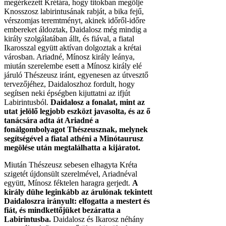
megérkezett Krétára, hogy titokban megölje
Knosszosz labirintusának rabját, a bika fejű,
vérszomjas teremtményt, akinek időről-időre
embereket áldoztak, Daidalosz még mindig a
király szolgálatában állt, és fiával, a fiatal
Ikarosszal együtt aktívan dolgoztak a krétai
városban. Ariadné, Mínosz király leánya,
miután szerelembe esett a Mínosz király elé
járuló Thészeusz iránt, egyenesen az útvesztő
tervezőjéhez, Daidaloszhoz fordult, hogy
segítsen neki épségben kijuttatni az ifjút
Labirintusból.
Daidalosz a fonalat, mint az
utat jelölő legjobb eszközt javasolta, és az ő
tanácsára adta át Ariadné a
fonálgombolyagot Thészeusznak, melynek
segítségével a fiatal athéni a Minótaurusz
megölése után megtalálhatta a kijáratot.
Miután Thészeusz sebesen elhagyta Kréta
szigetét újdonsült szerelmével, Ariadnéval
együtt, Mínosz féktelen haragra gerjedt.
A
király dühe leginkább az árulónak tekintett
Daidaloszra irányult: elfogatta a mestert és
fiát, és mindkettőjüket bezáratta a
Labirintusba.
Daidalosz és Ikarosz néhány