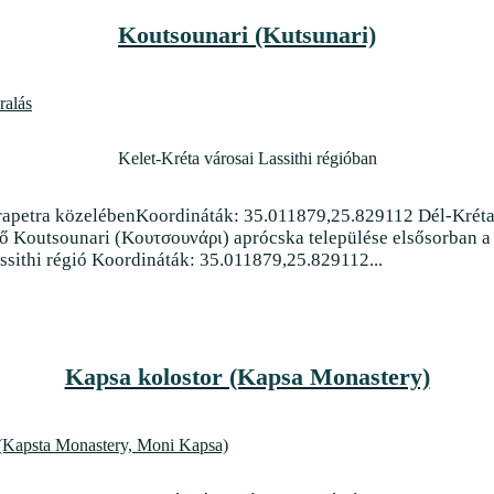
Koutsounari (Kutsunari)
Kelet-Kréta városai Lassithi régióban
erapetra közelébenKoordináták: 35.011879,25.829112 Dél-Kréta
ő Koutsounari (Κουτσουνάρι) aprócska települése elsősorban a
ssithi régió Koordináták: 35.011879,25.829112...
Kapsa kolostor (Kapsa Monastery)