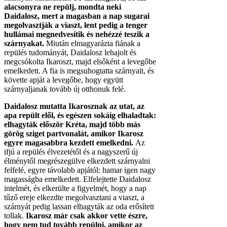
alacsonyra ne repülj, mondta neki
Daidalosz, mert a magasban a nap sugarai
megolvasztják a viaszt, lent pedig a tenger
hullámai megnedvesítik és nehézzé teszik a
szárnyakat.
Miután elmagyarázta fiának a
repülés tudományát, Daidalosz lehajolt és
megcsókolta Ikaroszt, majd elsőként a levegőbe
emelkedett. A fia is megsuhogtatta szárnyait, és
követte apját a levegőbe, hogy együtt
szárnyaljanak tovább új otthonuk felé.
Daidalosz mutatta Ikarosznak az utat, az
apa repült elől, és egészen sokáig elhaladtak:
elhagyták először Kréta, majd több más
görög sziget partvonalát, amikor Ikarosz
egyre magasabbra kezdett emelkedni.
Az
ifjú a repülés élvezetétől és a nagyszerű új
élménytől megrészegülve elkezdett szárnyalni
felfelé, egyre távolabb apjától: hamar igen nagy
magasságba emelkedett. Elfelejtette Daidalosz
intelmét, és elkerülte a figyelmét, hogy a nap
tűző ereje elkezdte megolvasztani a viaszt, a
szárnyát pedig lassan elhagyták az oda erősített
tollak.
Ikarosz már csak akkor vette észre,
hogy nem tud tovább repülni, amikor az