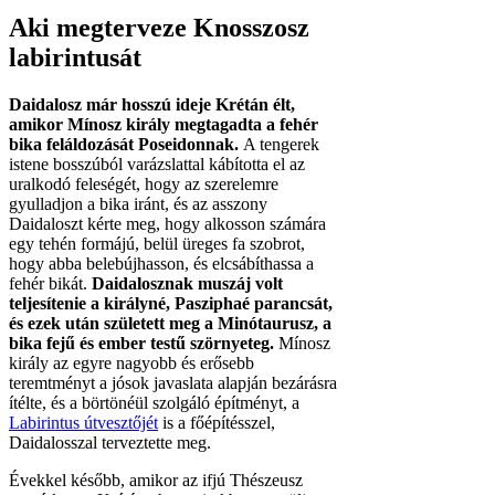
Aki megterveze Knosszosz
labirintusát
Daidalosz már hosszú ideje Krétán élt,
amikor Mínosz király megtagadta a fehér
bika feláldozását Poseidonnak.
A tengerek
istene bosszúból varázslattal kábította el az
uralkodó feleségét, hogy az szerelemre
gyulladjon a bika iránt, és az asszony
Daidaloszt kérte meg, hogy alkosson számára
egy tehén formájú, belül üreges fa szobrot,
hogy abba belebújhasson, és elcsábíthassa a
fehér bikát.
Daidalosznak muszáj volt
teljesítenie a királyné, Pasziphaé parancsát,
és ezek után született meg a Minótaurusz, a
bika fejű és ember testű szörnyeteg.
Mínosz
király az egyre nagyobb és erősebb
teremtményt a jósok javaslata alapján bezárásra
ítélte, és a börtönéül szolgáló építményt, a
Labirintus útvesztőjét
is a főépítésszel,
Daidalosszal terveztette meg.
Évekkel később, amikor az ifjú Thészeusz