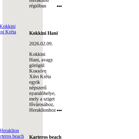
Heraklion
régióban
Kokkini Hani
2026.02.09.
Kokkini
Hani, avagy
görögül
Κοκκίνη
Χάνι Kréta
egyik
népszerű
nyaralóhelye,
mely a sziget
fővárosához,
Heraklionhoz
Karteros beach