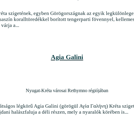
réta szigetének, egyben Görögországnak az egyik legkülönlege
aszín koralltöredékkel borított tengerparti fövennyel, kelleme
várja a...
Agia Galini
Nyugat-Kréta városai Rethymno régiójában
átságos légkörű Agia Galini (görögül Αγία Γαλήνη) Kréta szige
ani halászfaluja a déli részen, mely a nyaralók körében is...