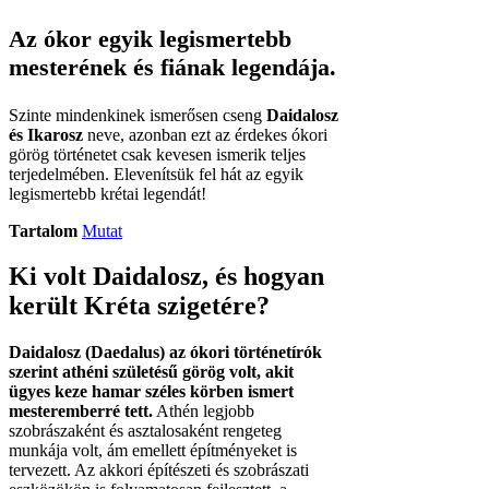
Az ókor egyik legismertebb
mesterének és fiának legendája.
Szinte mindenkinek ismerősen cseng
Daidalosz
és Ikarosz
neve, azonban ezt az érdekes ókori
görög történetet csak kevesen ismerik teljes
terjedelmében. Elevenítsük fel hát az egyik
legismertebb krétai legendát!
Tartalom
Mutat
Ki volt Daidalosz, és hogyan
került Kréta szigetére?
Daidalosz (Daedalus) az ókori történetírók
szerint athéni születésű görög volt, akit
ügyes keze hamar széles körben ismert
mesteremberré tett.
Athén legjobb
szobrászaként és asztalosaként rengeteg
munkája volt, ám emellett építményeket is
tervezett. Az akkori építészeti és szobrászati