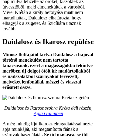
nap múlva lefizette az őröket, kiszöktek az
útvesztőből, majd elmenekültek a városból.
Mivel Krétán a király befolyása miatt nem
maradhattak, Daidalosz elhatározta, hogy
elhagyják a szigetet, és Szicíliára utaznak
tovább.
Daidalosz és Ikarosz repülése
Mínosz flottájától tartva Daidalosz a hajóval
történő menekülést nem tartotta
tanácsosnak, ezért a magasságokba tekintve
merőben új dolgot ötölt ki: madártollakból
és nádszálakból szárnyakat tervezett,
melyeket lenfonállal, mézzel és viasszal
erősített össze.
Daidalosz és Ikarosz szobra Kréta déli részén,
Agia Galiniben
A még mindig ifjú Ikarosz elragadtatással nézte
apja munkáját, aki megtanította fiának a
szárnyak használatát
. Se túl magasra, se túl