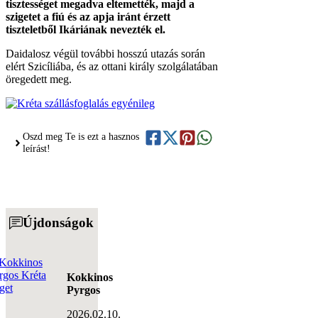
tisztességet megadva eltemették, majd a
szigetet a fiú és az apja iránt érzett
tiszteletből Ikáriának nevezték el.
Daidalosz végül további hosszú utazás során
elért Szicíliába, és az ottani király szolgálatában
öregedett meg.
Oszd meg Te is ezt a hasznos
leírást!
Újdonságok
Kokkinos
Pyrgos
2026.02.10.